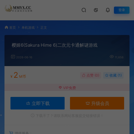
登录
首页
单机游戏
正文
樱姬6(Sakura Hime 6)二次元卡通解谜游戏
2026-06-16
11,656
2
点赞 (
0
)
收藏 (1)
¥
M币
VIP免费
立即下载
升级会员
下载不了？请联系网站客服提交链接错误！
增值服务：