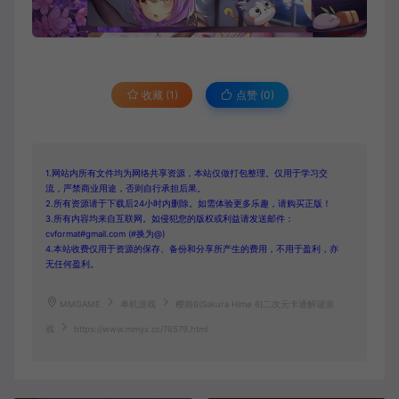
收藏 (1)
点赞 (
0
)
1.网站内所有文件均为网络共享资源，本站仅做打包整理。仅用于学习交
流，严禁商业用途，否则自行承担后果。
2.所有资源请于下载后24小时内删除。如需体验更多乐趣，请购买正版！
3.所有内容均来自互联网。如侵犯您的版权或利益请发送邮件：
cvformat#gmail.com (#换为@)
4.本站收费仅用于资源的保存、备份和分享所产生的费用，不用于盈利，亦
无任何盈利。
MMGAME
单机游戏
樱姬6(Sakura Hime 6)二次元卡通解谜游
戏
https://www.mmyx.cc/76579.html