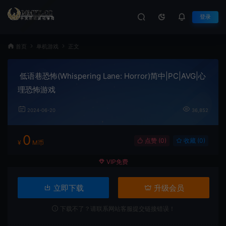
登录
首页
单机游戏
正文
低语巷恐怖(Whispering Lane: Horror)简中|PC|AVG|心
理恐怖游戏
2024-06-20
36,852
0
点赞 (
0
)
收藏 (0)
¥
M币
VIP免费
立即下载
升级会员
下载不了？请联系网站客服提交链接错误！