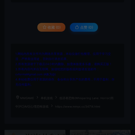
收藏 (0)
点赞 (
0
)
1.网站内所有文件均为网络共享资源，本站仅做打包整理。仅用于学习交
流，严禁商业用途，否则自行承担后果。
2.所有资源请于下载后24小时内删除。如需体验更多乐趣，请购买正版！
3.所有内容均来自互联网。如侵犯您的版权或利益请发送邮件：
cvformat#gmail.com (#换为@)
4.本站收费仅用于资源的保存、备份和分享所产生的费用，不用于盈利，亦
无任何盈利。
MMGAME
单机游戏
低语巷恐怖(Whispering Lane: Horror)简
中|PC|AVG|心理恐怖游戏
https://www.mmyx.cc/34714.html