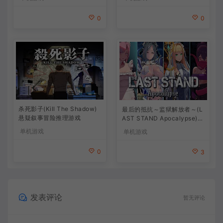
0
0
杀死影子(Kill The Shadow)
最后的抵抗～监狱解放者～(L
悬疑叙事冒险推理游戏
AST STAND Apocalypse)卡
通动作幸存者游戏
单机游戏
单机游戏
0
3
发表评论
暂无评论