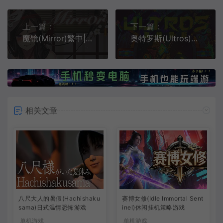
上一篇：
下一篇：
魔镜(Mirror)繁中|PC|PUZ|DLC|OST|COS|存档|全CG|消除类休闲战斗游戏
奥特罗斯(Ultros)类银河战士恶魔城游戏|下载
相关文章
八尺大人的暑假(Hachishaku
赛博女修(Idle Immortal Sent
sama)日式温情恐怖游戏
inel)休闲挂机策略游戏
单机游戏
单机游戏