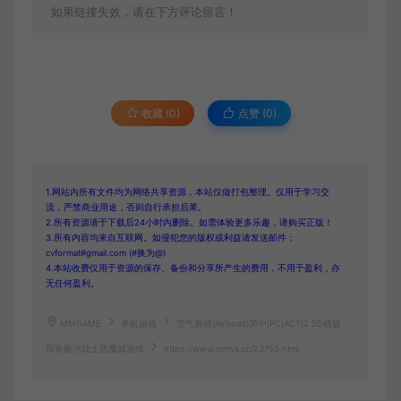
如果链接失效，请在下方评论留言！
收藏 (0)
点赞 (
0
)
1.网站内所有文件均为网络共享资源，本站仅做打包整理。仅用于学习交
流，严禁商业用途，否则自行承担后果。
2.所有资源请于下载后24小时内删除。如需体验更多乐趣，请购买正版！
3.所有内容均来自互联网。如侵犯您的版权或利益请发送邮件：
cvformat#gmail.com (#换为@)
4.本站收费仅用于资源的保存、备份和分享所产生的费用，不用于盈利，亦
无任何盈利。
MMGAME
单机游戏
空气脑袋(Airhead)简中|PC|ACT|2.5D横版
探索银河战士恶魔城游戏
https://www.mmyx.cc/23755.html