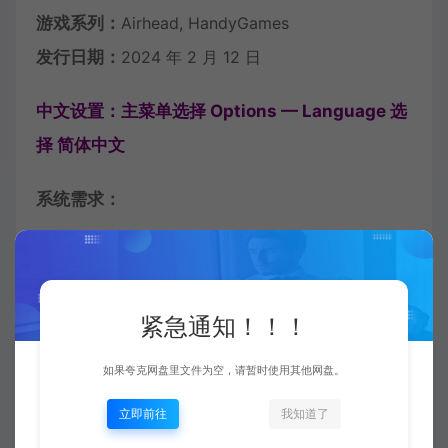
游戏系列：
Airhead, HandyGames
发行日期：
2024 年 2 月 12 日
中文设置：主菜单选择 Options — Language 选
择 简体中文
系统需求：
最低配置:
操作系统: Windows 10
紧急通知！！！
处理器: Intel Core i5 / AMD FX-6300
内存: 8 GB RAM
如果夸克网盘里文件为空，请暂时使用其他网盘。
显卡: GTX 760 2GB / Radeon R9 270X 2GB or
立即前往
我知道了
better