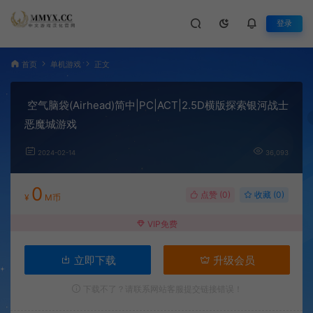
登录
首页
单机游戏
正文
空气脑袋(Airhead)简中|PC|ACT|2.5D横版探索银河战士
恶魔城游戏
2024-02-14
36,093
0
点赞 (
0
)
收藏 (0)
¥
M币
VIP免费
立即下载
升级会员
下载不了？请联系网站客服提交链接错误！