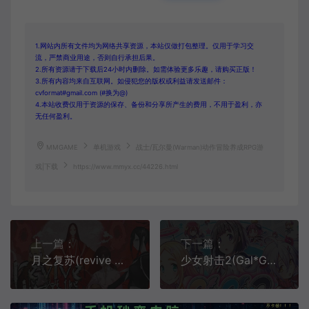
1.网站内所有文件均为网络共享资源，本站仅做打包整理。仅用于学习交
流，严禁商业用途，否则自行承担后果。
2.所有资源请于下载后24小时内删除。如需体验更多乐趣，请购买正版！
3.所有内容均来自互联网。如侵犯您的版权或利益请发送邮件：
cvformat#gmail.com (#换为@)
4.本站收费仅用于资源的保存、备份和分享所产生的费用，不用于盈利，亦
无任何盈利。
MMGAME
单机游戏
战士/瓦尔曼(Warman)动作冒险养成RPG游
戏|下载
https://www.mmyx.cc/44226.html
上一篇：
下一篇：
月之复苏(revive of the moon)简中|PC|ACT|僵尸恐怖动作游戏
少女射击2(Gal*Gun 2)简中|PC|FPS|卡通美少女动作射击游戏