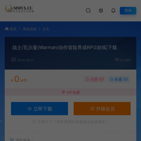
登录
首页
单机游戏
正文
战士/瓦尔曼(Warman)动作冒险养成RPG游戏|下载
2024-09-17
31,049
0
点赞 (
0
)
收藏 (0)
¥
M币
VIP免费
立即下载
升级会员
下载不了？请联系网站客服提交链接错误！
增值服务：