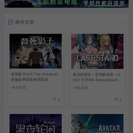
相关文章
杀死影子(Kill The Shadow)
最后的抵抗～监狱解放者～(L
悬疑叙事冒险推理游戏
AST STAND Apocalypse)卡
通动作幸存者游戏
单机游戏
单机游戏
0
3