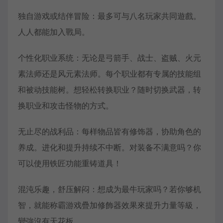
独自游戏或结伴冒险：最多可与八名玩家共同遊戲。
人人都能加入戰局。
个性化职业系统：无论是弓箭手、战士、盗贼、火元
素法师还是风元素法师。每个职业都有专属的技能组
和被动技能树。想轻松转换职业？随时切换武器，转
换职业和攻击怪物的方式。
无止尽的战利品：每样物品皆有修饰器，协助角色的
养成。进化和提升持续不中断。对装备不满意吗？你
可以使用铁匠功能重铸道具！
混沌乐趣，舒压解闷：想成为最牛玩家吗？若你够机
智，就能称霸游戏疊加修飾器效果來提升力量等級，
變強沒有天花板。