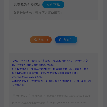
此资源为免费资源
立即下载
如果链接失效，请在下方评论留言！
收藏 (1)
点赞 (
0
)
1.网站内所有文件均为网络共享资源，本站仅做打包整理。仅用于学习交
流，严禁商业用途，否则自行承担后果。
2.所有资源请于下载后24小时内删除。如需体验更多乐趣，请购买正版！
3.所有内容均来自互联网。如侵犯您的版权或利益请发送邮件：
cvformat#gmail.com (#换为@)
4.本站收费仅用于资源的保存、备份和分享所产生的费用，不用于盈利，亦
无任何盈利。
MMGAME
单机游戏
黑发大人的晚餐(Kurokami-sama’s Feast)
简中|PC|灵异策略养成ADV游戏
https://www.mmyx.cc/15647.html