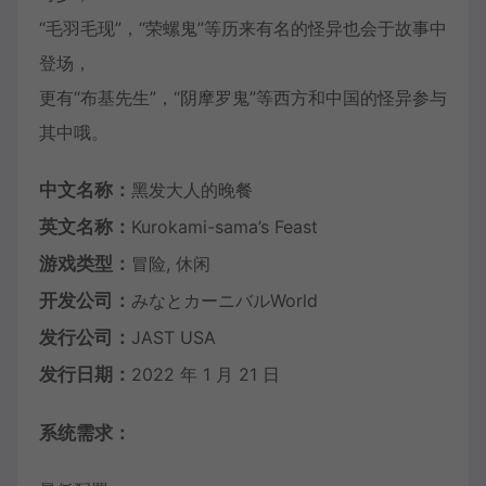
“毛羽毛现”，“荣螺鬼”等历来有名的怪异也会于故事中
登场，
更有“布基先生”，“阴摩罗鬼”等西方和中国的怪异参与
其中哦。
中文名称：
黑发大人的晚餐
英文名称：
Kurokami-sama’s Feast
游戏类型：
冒险, 休闲
开发公司：
みなとカーニバルWorld
发行公司：
JAST USA
发行日期：
2022 年 1 月 21 日
系统需求：