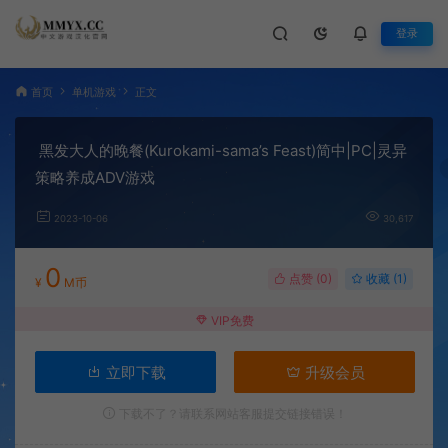
登录
首页
单机游戏
正文
黑发大人的晚餐(Kurokami-sama’s Feast)简中|PC|灵异
策略养成ADV游戏
2023-10-06
30,617
0
点赞 (
0
)
收藏 (1)
¥
M币
VIP免费
立即下载
升级会员
下载不了？请联系网站客服提交链接错误！