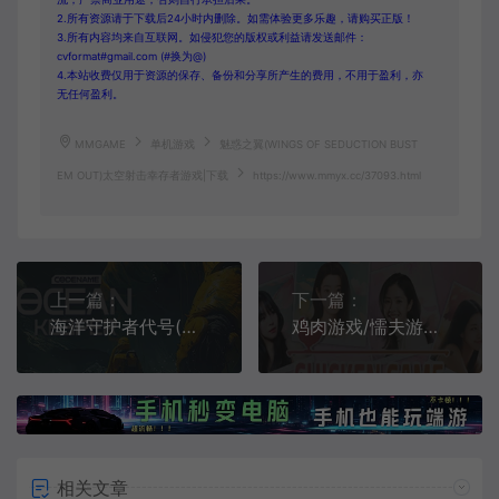
2.所有资源请于下载后24小时内删除。如需体验更多乐趣，请购买正版！
3.所有内容均来自互联网。如侵犯您的版权或利益请发送邮件：
cvformat#gmail.com (#换为@)
4.本站收费仅用于资源的保存、备份和分享所产生的费用，不用于盈利，亦
无任何盈利。
MMGAME
单机游戏
魅惑之翼(WINGS OF SEDUCTION BUST
EM OUT)太空射击幸存者游戏|下载
https://www.mmyx.cc/37093.html
上一篇：
下一篇：
海洋守护者代号(Codename: Ocean Keeper)简中|PC|ACT|平面肉鸽幸存者游戏
鸡肉游戏/懦夫游戏(Chicken Game)简中|PC|RPG|真人互动恋爱模拟游戏
相关文章