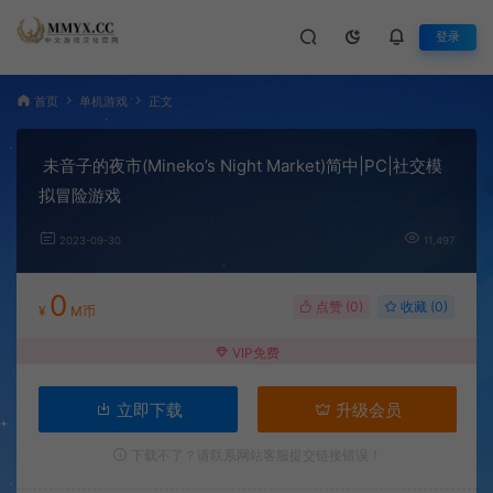
登录
首页
单机游戏
正文
未音子的夜市(Mineko’s Night Market)简中|PC|社交模
拟冒险游戏
2023-09-30
11,497
0
点赞 (
0
)
收藏 (0)
¥
M币
VIP免费
立即下载
升级会员
下载不了？请联系网站客服提交链接错误！