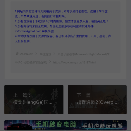
1.网站内所有文件均为网络共享资源，本站仅做打包整理。仅用于学习交
流，严禁商业用途，否则自行承担后果。
2.所有资源请于下载后24小时内删除。如需体验更多乐趣，请购买正版！
3.所有内容均来自互联网。如侵犯您的版权或利益请发送邮件：
cvformat#gmail.com (#换为@)
4.本站收费仅用于资源的保存、备份和分享所产生的费用，不用于盈利，亦
无任何盈利。
MMGAME
单机游戏
未音子的夜市(Mineko’s Night Market)简
中|PC|社交模拟冒险游戏
https://www.mmyx.cc/15137.html
上一篇：
下一篇：
横戈(HengGe)国风古战役战争策略游戏|下载
越野通道2(Overpass 2)简中|PC|越野赛车竞速游戏