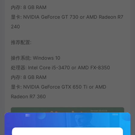
内存: 8 GB RAM
显卡: NVIDIA GeForce GT 730 or AMD Radeon R7
240
推荐配置:
操作系统: Windows 10
处理器: Intel Core i5-3470 or AMD FX-8350
内存: 8 GB RAM
显卡: NVIDIA GeForce GTX 650 Ti or AMD
Radeon R7 360