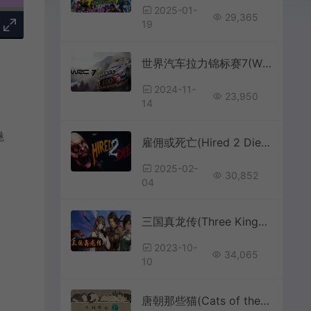
2025-01-
29,365
19
世界汽车拉力锦标赛7(WRC 7 FIA World Rally Championship)赛车竞速游戏|单机|中文|RAC|免费下载
2024-11-
23,950
14
魅
雇佣或死亡(Hired 2 Die)恐怖解谜游戏|下载
2025-02-
30,852
04
三国真龙传(Three Kingdoms True Dragon)简中|PC|怀旧复古RPG游戏
2023-10-
34,065
10
唐朝那些猫(Cats of the Tang Dynasty)简中|PC|PUZ|找猫益智休闲游戏