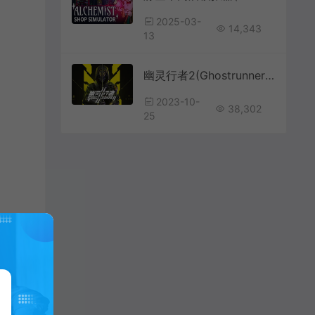
2025-03-
14,343
13
幽灵行者2(Ghostrunner 2)简中|PC|ACT|修改器|第一人称硬核砍杀动作游戏
2023-10-
38,302
25