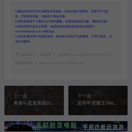
1.网站内所有文件均为网络共享资源，本站仅做打包整理。仅用于学习交
流，严禁商业用途，否则自行承担后果。
2.所有资源请于下载后24小时内删除。如需体验更多乐趣，请购买正版！
3.所有内容均来自互联网。如侵犯您的版权或利益请发送邮件：
cvformat#gmail.com (#换为@)
4.本站收费仅用于资源的保存、备份和分享所产生的费用，不用于盈利，亦
无任何盈利。
MMGAME
单机游戏
3D找茬(Tiny Lands)简中|PC|PUZ|3D平台
益智解谜游戏
https://www.mmyx.cc/32932.html
上一篇：
下一篇：
勇者斗恶龙英雄2(DRAGON QUEST HEROES II)卡通动作RPG游戏|下载
尼布甲尼撒王(Nebuchadnezzar)简中|PC|SIM|古巴比伦王国都市经营模拟游戏