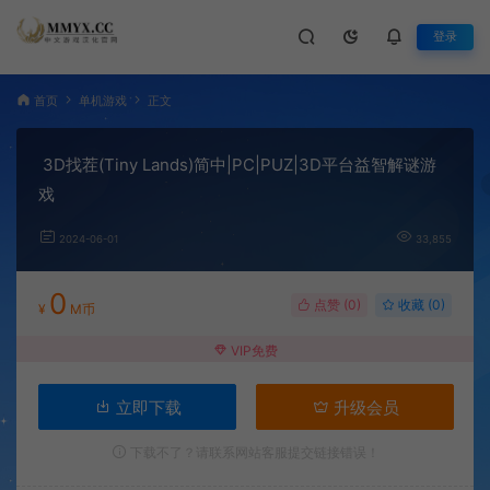
登录
首页
单机游戏
正文
3D找茬(Tiny Lands)简中|PC|PUZ|3D平台益智解谜游
戏
2024-06-01
33,855
0
点赞 (
0
)
收藏 (0)
¥
M币
VIP免费
立即下载
升级会员
下载不了？请联系网站客服提交链接错误！