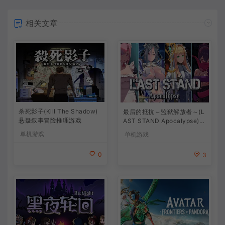
相关文章
杀死影子(Kill The Shadow)
最后的抵抗～监狱解放者～(L
悬疑叙事冒险推理游戏
AST STAND Apocalypse)卡
通动作幸存者游戏
单机游戏
单机游戏
0
3