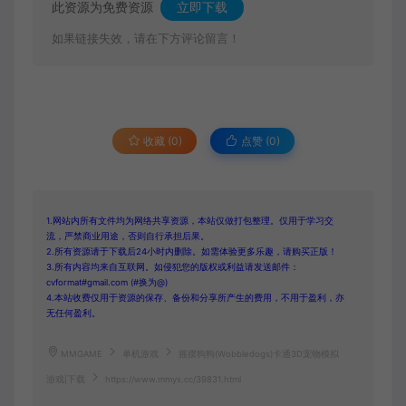
此资源为免费资源
立即下载
如果链接失效，请在下方评论留言！
收藏 (0)
点赞 (
0
)
1.网站内所有文件均为网络共享资源，本站仅做打包整理。仅用于学习交
流，严禁商业用途，否则自行承担后果。
2.所有资源请于下载后24小时内删除。如需体验更多乐趣，请购买正版！
3.所有内容均来自互联网。如侵犯您的版权或利益请发送邮件：
cvformat#gmail.com (#换为@)
4.本站收费仅用于资源的保存、备份和分享所产生的费用，不用于盈利，亦
无任何盈利。
MMGAME
单机游戏
摇摆狗狗(Wobbledogs)卡通3D宠物模拟
游戏|下载
https://www.mmyx.cc/39831.html