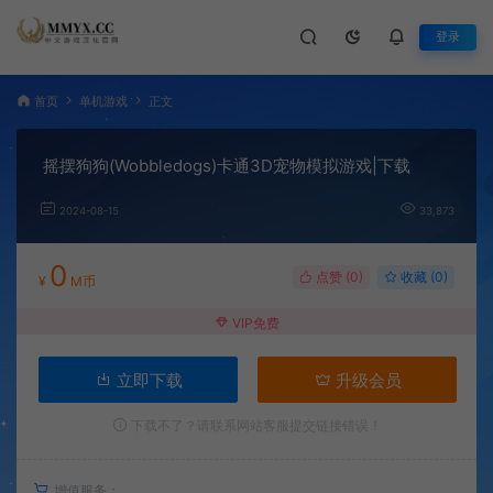
登录
首页
单机游戏
正文
摇摆狗狗(Wobbledogs)卡通3D宠物模拟游戏|下载
2024-08-15
33,873
0
点赞 (
0
)
收藏 (0)
¥
M币
VIP免费
立即下载
升级会员
下载不了？请联系网站客服提交链接错误！
增值服务：