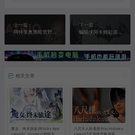
上一篇：
下一篇：
阿特里奥黑暗荒野(Atrio The Dark Wild)末日自动化生存游戏|下载
蝙蝠侠阿卡姆起源(Batman: Arkham Origins)简中|PC|ACT|修改器|第三人称动作冒险游戏
相关文章
魔女：终末旅途(Witchs Apo
八尺大人的暑假(Hachishaku
calyptic Journey)肉鸽卡牌
sama)日式温情恐怖游戏