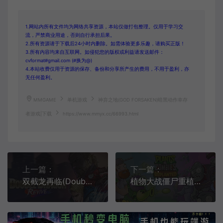
1.网站内所有文件均为网络共享资源，本站仅做打包整理。仅用于学习交
流，严禁商业用途，否则自行承担后果。
2.所有资源请于下载后24小时内删除。如需体验更多乐趣，请购买正版！
3.所有内容均来自互联网。如侵犯您的版权或利益请发送邮件：
cvformat#gmail.com (#换为@)
4.本站收费仅用于资源的保存、备份和分享所产生的费用，不用于盈利，亦
无任何盈利。
MMGAME
单机游戏
神弃之地(GOD FORSAKEN)暗黑动作幸存
者游戏|下载
https://www.mmyx.cc/66993.html
上一篇：
下一篇：
双截龙再临(Double Dragon Revive)横向卷轴动作闯关游戏|下载
植物大战僵尸重植版(Plants vs Zombies Replanted)休闲塔防益智游戏|下载