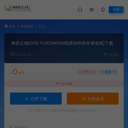
登录
首页
单机游戏
正文
神弃之地(GOD FORSAKEN)暗黑动作幸存者游戏|下载
2025-10-22
24,840
0
点赞 (
0
)
收藏 (1)
¥
M币
VIP免费
立即下载
升级会员
下载不了？请联系网站客服提交链接错误！
增值服务：