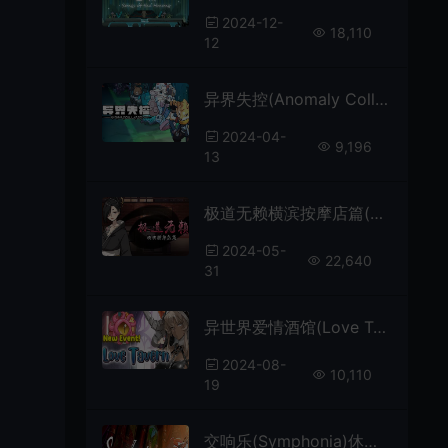
2024-12-
18,110
12
异界失控(Anomaly Collapse)肉鸽战术回合制游戏|下载
2024-04-
9,196
13
极道无赖横滨按摩店篇(Massage Parlor)恋爱模拟经营游戏|下载
2024-05-
22,640
31
异世界爱情酒馆(Love Tavern)简中|PC|SIM|卡通餐厅模拟经营游戏
2024-08-
10,110
19
交响乐(Symphonia)休闲横版音乐平台跳跃游戏|下载