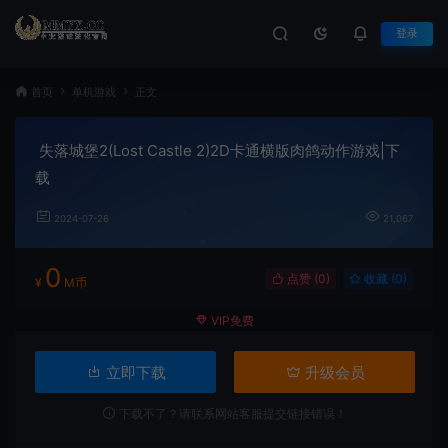
登录
首页
单机游戏
正文
失落城堡2(Lost Castle 2)2D卡通横版肉鸽动作游戏|下
载
2024-07-26
21,067
0
点赞 (
0
)
收藏 (0)
¥
M币
VIP免费
立即下载
升级会员
下载不了？请联系网站客服提交链接错误！