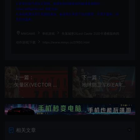
3.所有内容均来自互联网。如侵犯您的版权或利益请发送邮件：
cvformat#gmail.com (#换为@)
4.本站收费仅用于资源的保存、备份和分享所产生的费用，不用于盈利，亦
无任何盈利。
MMGAME
单机游戏
失落城堡2(Lost Castle 2)2D卡通横版肉鸽
动作游戏|下载
https://www.mmyx.cc/37450.html
上一篇：
下一篇：
矢量区(VECTOR ZONE)简中|PC|ACT|开放世界僵尸生存游戏
地球防卫军6(EARTH DEFENSE FORCE 6)简中|PC|TPS|第三人称动作射击游戏
相关文章