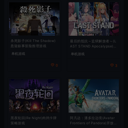
杀死影子(Kill The Shadow)
最后的抵抗～监狱解放者～(L
悬疑叙事冒险推理游戏
AST STAND Apocalypse)卡
通动作幸存者游戏
单机游戏
单机游戏
0
3
阿凡达：潘多拉边境(Avatar
黑夜轮回(Re Night)肉鸽卡牌
Frontiers of Pandora)开放世
策略游戏