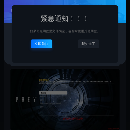
推荐配置:
紧急通知！！！
需要 64 位处理器和操作系统
操作系统 *: Windows 7/8/10 (64-bit versions)
如果夸克网盘里文件为空，请暂时使用其他网盘。
处理器: Intel i7-2600K, AMD FX-8350
立即前往
我知道了
内存: 16 GB RAM
显卡: GTX 970 4GB, AMD R9 290 4GB