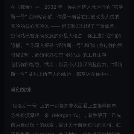
在《掠食》中，2032 年，你在环绕月球运行的 “塔洛
斯一号” 空间站苏醒。你是一项旨在彻底改变人类的
实验的核心实验体 —— 但实验却出现了严重偏差。
空间站已被充满敌意的外星人侵占，你正遭到它们的
追捕。当你深入探寻 “塔洛斯一号” 和你自身过往的黑
暗秘密时，必须依靠在空间站找到的工具生存 ——
包括你的智慧、武器，以及令人惊叹的超能力。“塔洛
斯一号” 及船上所有人的命运，都掌握在你手中。
科幻惊悚
“塔洛斯一号” 上的一切都并非表面看上去那样简单。
你将扮演摩根・余（Morgan Yu），着手解开自己先
前为自己留下的线索，揭开关于自身过往的真相。在