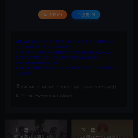
收藏 (0)
点赞 (
0
)
1.网站内所有文件均为网络共享资源，本站仅做打包整理。仅用于学习交
流，严禁商业用途，否则自行承担后果。
2.所有资源请于下载后24小时内删除。如需体验更多乐趣，请购买正版！
3.所有内容均来自互联网。如侵犯您的版权或利益请发送邮件：
cvformat#gmail.com (#换为@)
4.本站收费仅用于资源的保存、备份和分享所产生的费用，不用于盈利，亦
无任何盈利。
MMGAME
单机游戏
掠食(PREY)第一人称科幻惊悚射击游戏|下
载
https://www.mmyx.cc/31205.html
上一篇：
下一篇：
黑道圣徒3重制版(Saints Row The Third Remastered)开放世界动作RPG游戏|下载
火星求生(Surviving Mars)简中|PC|SIM|DLC|火星生存建设模拟经营游戏