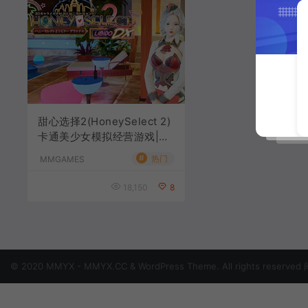
甜心选择2(HoneySelect 2)
卡通美少女模拟经营游戏|下
载
#
热门
MMGAMES
18,150
8
© 2020 MMYX - MMYX.CC & WordPress Theme. All rights reserved