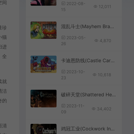
空间
2022-08-
12,011
15
混乱斗士(Mayhem Brawler)清版街机动作游戏|下载
量珍
小猫
2023-05-
4,870
26
扫进
，全
卡迪恩防线(Castle Cardians)简中|PC|像素风卡组构建实时防守游戏
2023-10-
10,618
23
续就
清洁
破碎天堂(Shattered Heaven)简中|PC|奇幻世界卡牌构筑RPG游戏
奇的
2023-11-
34,402
09
而清
鸡冠工业(Cockwork Industries Complete)剧情冒险RPG游戏|下载