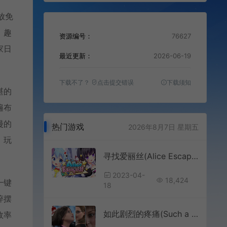
放免
、趣
资源编号：
76627
家日
最近更新：
2026-06-19
下载不了？
点击提交错误
下载须知
堪的
遍布
漫的
热门游戏
2026年8月7日 星期五
，玩
寻找爱丽丝(Alice Escaped!)简中|PC|ACT|美少女2D动作冒险游戏
2023-04-
18,424
一键
18
碎摆
如此剧烈的疼痛(Such a Sharp Pain)卡通剧情视觉小说SLG游戏|下载
效率