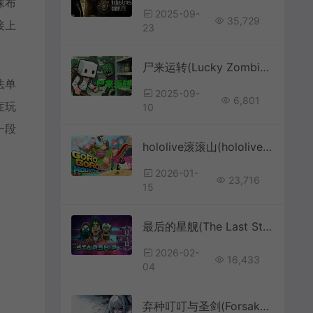
抹布
2025-09-
35,729
接上
23
尸来运转(Lucky Zombie Survival)僵尸生存RPG游戏|下载
法单
2025-09-
6,801
症玩
10
一段
hololive滚滚山(hololive gorogoro mountain)休闲3D动作游戏|下载
2026-01-
23,716
15
最后的星舰(The Last Starship)科幻太空建造游戏|下载
2026-02-
16,433
04
弃种叮叮与圣剑(Forsaker DingDing And Blade)视觉小说卡牌冒险游戏|下载