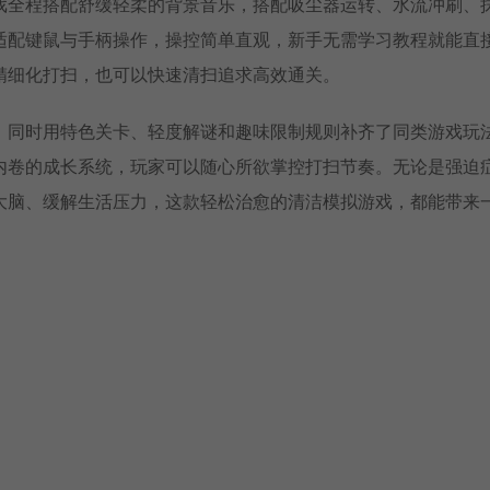
戏全程搭配舒缓轻柔的背景音乐，搭配吸尘器运转、水流冲刷、
适配键鼠与手柄操作，操控简单直观，新手无需学习教程就能直
精细化打扫，也可以快速清扫追求高效通关。
，同时用特色关卡、轻度解谜和趣味限制规则补齐了同类游戏玩
内卷的成长系统，玩家可以随心所欲掌控打扫节奏。无论是强迫
大脑、缓解生活压力，这款轻松治愈的清洁模拟游戏，都能带来