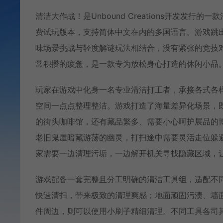
清洁大作战！是Unbound Creations开发发
费试玩版本，支持简体中文在内的多国语言。游戏跳
味场景挑战与轻度解谜玩法相结合，没有紧张的竞技
常积攒的疲惫，是一款专为放松身心打造的休闲小品
玩家在游戏中化身一名专业清洁打工者，承接各式各
空间一点点整理整洁。游戏打造了海量差异化场景，
的街头咖啡馆，还有藏品繁多、需要小心呵护展品的
老旧鬼屋暗藏游荡的幽灵，打扫途中需要灵活走位躲
家需要一边清理污垢，一边解开机关寻找隐藏区域，
游戏配备一套完整且分工明确的清洁工具组，适配不
快速清扫，带来极致的清理爽感；地面顽固污渍、墙
件周边，则可以使用小刷子精细清理。不同工具各司