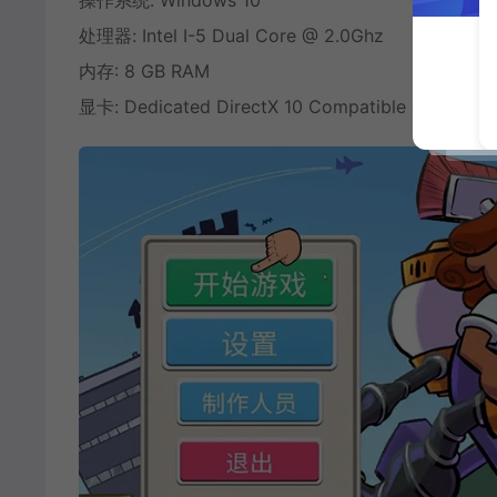
操作系统: Windows 10
处理器: Intel I-5 Dual Core @ 2.0Ghz
内存: 8 GB RAM
显卡: Dedicated DirectX 10 Compatible card