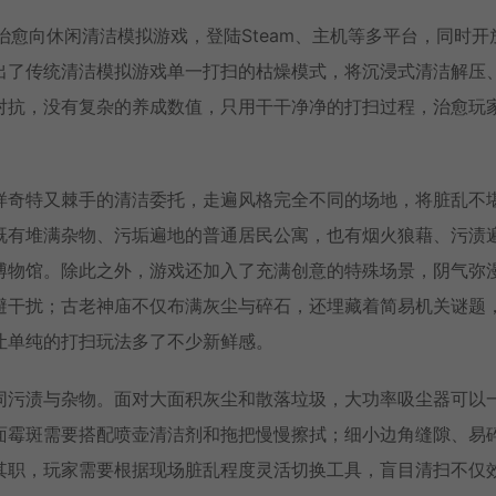
行的一款治愈向休闲清洁模拟游戏，登陆Steam、主机等多平台，同时开
出了传统清洁模拟游戏单一打扫的枯燥模式，将沉浸式清洁解压
对抗，没有复杂的养成数值，只用干干净净的打扫过程，治愈玩
。
样奇特又棘手的清洁委托，走遍风格完全不同的场地，将脏乱不
既有堆满杂物、污垢遍地的普通居民公寓，也有烟火狼藉、污渍
博物馆。除此之外，游戏还加入了充满创意的特殊场景，阴气弥
避干扰；古老神庙不仅布满灰尘与碎石，还埋藏着简易机关谜题
让单纯的打扫玩法多了不少新鲜感。
同污渍与杂物。面对大面积灰尘和散落垃圾，大功率吸尘器可以
面霉斑需要搭配喷壶清洁剂和拖把慢慢擦拭；细小边角缝隙、易
其职，玩家需要根据现场脏乱程度灵活切换工具，盲目清扫不仅