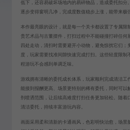
低下，还容易破坏场地内的易碎物品，造成委托扣分
逐步变得窗明几净，完成度数值稳步上涨，能带来极
本作最亮眼的设计，就是每一个关卡都设置了专属限
贵艺术品与古董摆件，打扫过程中不能碰撞打碎任何
四处走动，清扫时需要避开小动物，避免惊扰它们；
度，玩家需要找准间隙快速完成打扫。这些轻度限制
程游玩不会感到单调乏味。
游戏拥有清晰的委托成长体系，玩家顺利完成清洁工
能接到报酬更高、场景更特别的稀有委托，同时可以
剂喷洒范围，让后续高难度打扫任务更加轻松。随着
清洁委托，持续丰富游玩内容。
画面采用柔和清新的卡通画风，色彩明快治愈，场景