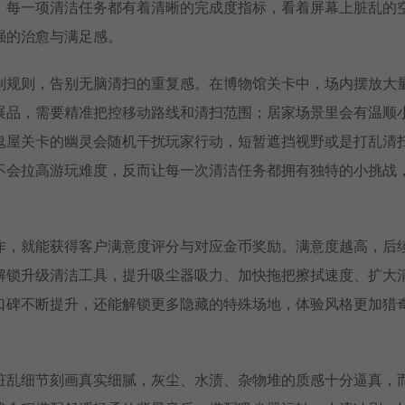
。每一项清洁任务都有着清晰的完成度指标，看着屏幕上脏乱的
强的治愈与满足感。
制规则，告别无脑清扫的重复感。在博物馆关卡中，场内摆放大
展品，需要精准把控移动路线和清扫范围；居家场景里会有温顺
鬼屋关卡的幽灵会随机干扰玩家行动，短暂遮挡视野或是打乱清
不会拉高游玩难度，反而让每一次清洁任务都拥有独特的小挑战
作，就能获得客户满意度评分与对应金币奖励。满意度越高，后
解锁升级清洁工具，提升吸尘器吸力、加快拖把擦拭速度、扩大
口碑不断提升，还能解锁更多隐藏的特殊场地，体验风格更加猎
脏乱细节刻画真实细腻，灰尘、水渍、杂物堆的质感十分逼真，