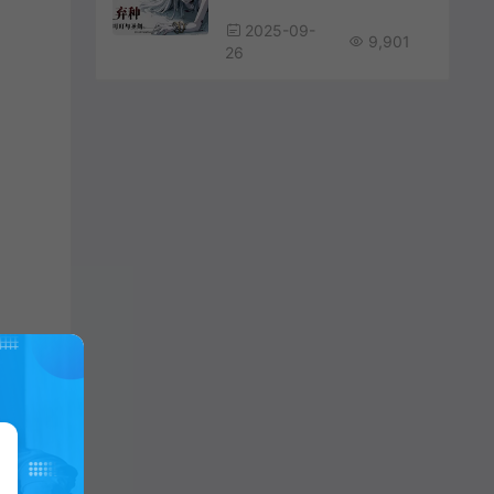
2025-09-
9,901
26