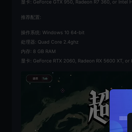
显卡: GeForce GTX 950, Radeon R7 360, or Intel 
推荐配置:
操作系统: Windows 10 64-bit
处理器: Quad Core 2.4ghz
内存: 8 GB RAM
显卡: GeForce RTX 2060, Radeon RX 5600 XT, or I