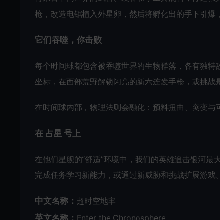
枪，改造电锯植入外星卵，然后将孵化出的手下引爆
它们吞噬，你击败
每个时间球都包含被吞噬世界的生物群落，各有独特
坐标，在西部荒野解锁闪亮的新六连发手枪，或挑战
在时间球内部，物理法则会融化：预料扭曲、突变与
在 占星 号上
在他们星舰的“舒适”环境中，我们的英雄追击银河最
完成任务学习新能力，或通过新威胁和挑战扩展游戏
中文名称：
超时空地牢
英文名称：
Enter the Chronosphere