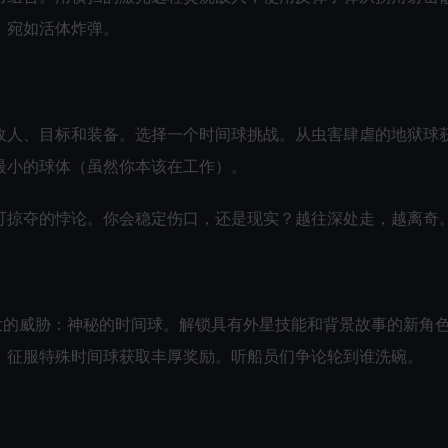
，宛如活体炸弹。
敌人、目标和装备。选择一个时间球挑战。从虫害肆虐的地狱球
最小的球体（虽然你本该在工作）。
可掠夺的悖论。你会稳定伤口，还是现实？越往深处走，越离奇
大的威胁：神秘的时间球。解锁具有外星技能和背景故事的新角
。征服特殊时间球获取丰厚奖励。听船员们争论轮到谁洗碗。