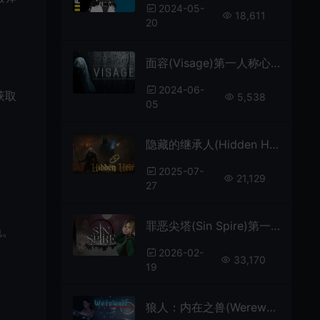
2024-05-
18,611
20
面容(Visage)第一人称心理恐怖游戏|下载
2024-06-
获取
5,538
05
隐藏的继承人(Hidden Heir)开放世界动作RPG游戏|下载
。
2025-07-
21,129
27
罪恶尖塔(Sin Spire)第一人称恐怖逃脱游戏|下载
色。
2026-02-
33,170
19
狼人：内在之兽(Werewolf The Inner Beast)第三人称生存恐怖游戏|下载