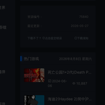
世界
资源编号：
75840
最近更新：
2026-05-27
吞噬
下载不了？
点击提交错误
下载须知
热门游戏
2026年8月8日 星期六
越弹
死亡公园1+2代(Death Park 2)简中|PC|AVG|恐怖冒险求生游戏
2024-06-
10,887
06
海迪2(Haydee 2)简中|PC|AVG|第三人称动作射击游戏
霰弹