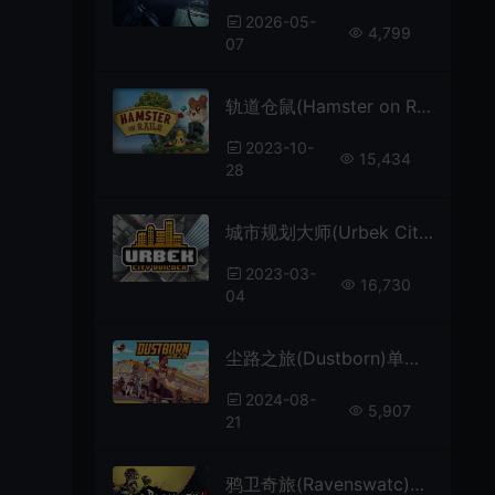
2026-05-
4,799
07
轨道仓鼠(Hamster on Rails)简中|PC|益智休闲策略游戏
2023-10-
15,434
28
城市规划大师(Urbek City Builder)极简城市模拟建造游戏|下载
2023-03-
16,730
04
尘路之旅(Dustborn)单人剧情向冒险游戏|下载
2024-08-
5,907
21
鸦卫奇旅(Ravenswatc)俯视角肉鸽动作游戏|下载