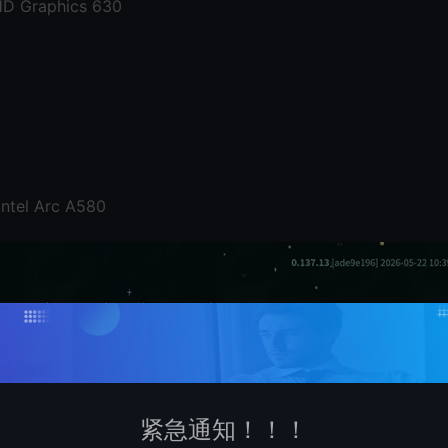
HD Graphics 630
ntel Arc A580
紧急通知！！！