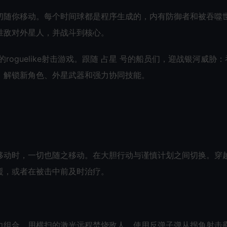
中，一切随你移动。每个时间球都是程序生成的，内有防御者和被吞噬
胜敌对外星人，并战斗到核心。
oguelike射击游戏。跟随 占星 号的船员们，迎战银河威胁：
，解锁新角色、外星武器和强力协同技能。
。
移动时，一切也随之移动。在大胆行动与谨慎计划之间切换。穿
援，或者在被击中前及时治疗。
力组合。用横扫的激光远程焚烧敌人，使用反弹子弹从拐角射击