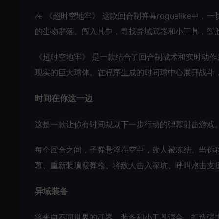
在 《超时空地牢》 这款回合制弹幕roguelike
的生物群落。闯入其中，寻找异域武器和小工具，智
《超时空地牢》 是一款结合了回合制战术和实时动作的r
现实的巨大球体。在程序生成的时间球中心展开战斗
时间在你这一边
这是一款让你有时间规划下一步行动的弹幕射击游戏
每个回合之间，子弹悬浮在空中，敌人被冻结。当你
幕、重新装填霰弹枪、将敌人击入深坑、呼叫炮击支
异域装备
将来自不同世界的武器、装备和小工具混合，打造强