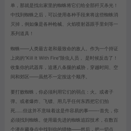
单，那就是找出家里的蜘蛛将它们给全部歼灭杀光！
中找到蜘蛛之后，可以使用各种手段来将这些蜘蛛消
灭掉，例如像是各种枪械、火焰喷射器跟手里剑等一
系列道具！
蜘蛛——人类最古老和最致命的敌人。作为一个持证
上岗的“Kill It With Fire”除虫人员， 是时候反击了！
收集你的武器库，追逐八条腿的威胁，穿越时间、空
间和郊区——虽然不一定按这个顺序。
要打败蜘蛛，你必须利用它们的弱点：火。或者子
弹。或者爆炸、飞镖、用几乎任何东西把它们拍
死……但这并不意味着这是件容易的事——-首先，你
必须找到蜘蛛。使用最先进的蜘蛛追踪技术，在数百
个潜在藏身点中找到你的猎物——然后，把一切点