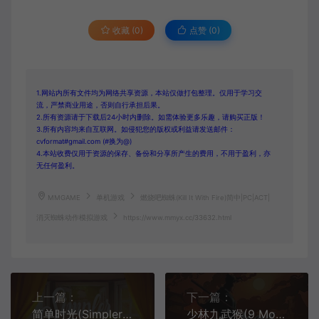
收藏 (0)
点赞 (
0
)
1.网站内所有文件均为网络共享资源，本站仅做打包整理。仅用于学习交
流，严禁商业用途，否则自行承担后果。
2.所有资源请于下载后24小时内删除。如需体验更多乐趣，请购买正版！
3.所有内容均来自互联网。如侵犯您的版权或利益请发送邮件：
cvformat#gmail.com (#换为@)
4.本站收费仅用于资源的保存、备份和分享所产生的费用，不用于盈利，亦
无任何盈利。
MMGAME
单机游戏
燃烧吧蜘蛛(Kill It With Fire)简中|PC|ACT|
消灭蜘蛛动作模拟游戏
https://www.mmyx.cc/33632.html
上一篇：
下一篇：
简单时光(Simpler Times)简中|PC|PUZ|沉浸式互动冥想游戏
少林九武猴(9 Monkeys of Shaolin)简中|PC|ACT|清版复古视频动作游戏