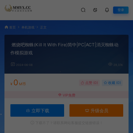
登录
首页
单机游戏
正文
燃烧吧蜘蛛(Kill It With Fire)简中|PC|ACT|消灭蜘蛛动
作模拟游戏
2024-06-08
29,374
0
点赞 (
0
)
收藏 (0)
¥
M币
VIP免费
立即下载
升级会员
下载不了？请联系网站客服提交链接错误！