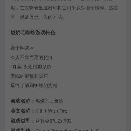
燃，在蜘蛛仓皇逃出时将它用平底锅砸个粉碎。这是
唯一保证万无一失的方法。
燃烧吧蜘蛛游戏特色
数十种武器
令人不寒而栗的爬虫
“真实”火焰模拟系统
无端的混乱和破坏
最终了解到蜘蛛的真相
游戏名称：
燃烧吧，蜘蛛
英文名称：
Kill It With Fire
游戏类型：
益智类(PUZ)游戏
游戏制作：
Casey Donnellan Games LLC