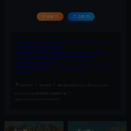
收藏 (1)
点赞 (
1
)
1.网站内所有文件均为网络共享资源，本站仅做打包整理。仅用于学习交
流，严禁商业用途，否则自行承担后果。
2.所有资源请于下载后24小时内删除。如需体验更多乐趣，请购买正版！
3.所有内容均来自互联网。如侵犯您的版权或利益请发送邮件：
cvformat#gmail.com (#换为@)
4.本站收费仅用于资源的保存、备份和分享所产生的费用，不用于盈利，亦
无任何盈利。
MMGAME
单机游戏
夏末盛开的花(Flowers Blooming at the
End of Summer)青春视觉小说游戏|下载
https://www.mmyx.cc/75238.html