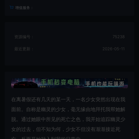
增值服务：
资源编号：
75238
最近更新：
2026-05-11
在离暑假还有几天的某一天，一名少女突然出现在我
面前。自称是幽灵的少女，毫无缘由地拜托我帮她解
脱。通过她眼中所见的死亡之色，我开始追踪幽灵少
女的过去，但不知为何，少女不但没有渐渐接近死
亡，反而开始融入到我的日常中……