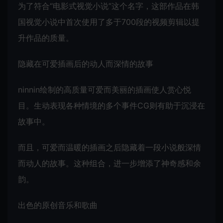
为了符合“电影式视觉小说”这个名字，这部作品在韩
国视觉小说中首次使用了多于700段的视频剪辑以提
升作品的质量。
隐藏在可爱插画后的动人而深情的故事
ninnin绘制的高质量可爱而美丽的插画使人赏心悦
目。生动表现各种情境的多个事件CG则有助于沉浸在
故事中。
而且，可爱而温暖的插画之后隐藏着一段小说般深情
而动人的故事。这种组合，进一步增添了神奇感和余
韵。
出色的原创音乐和歌曲