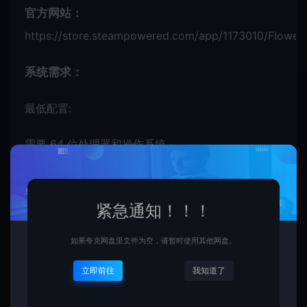
官方网站：
https://store.steampowered.com/app/1173010/Flower
系统需求：
最低配置:
需要 64 位处理器和操作系统
操作系统: Windows 10 / 11
处理器: Any processor w/ a clock rate of 2 GHz
紧急通知！！！
内存: 8 GB RAM
显卡: CPU-integrated or on-board graphics
如果夸克网盘里文件为空，请暂时使用其他网盘。
推荐配置:
立即前往
我知道了
需要 64 位处理器和操作系统