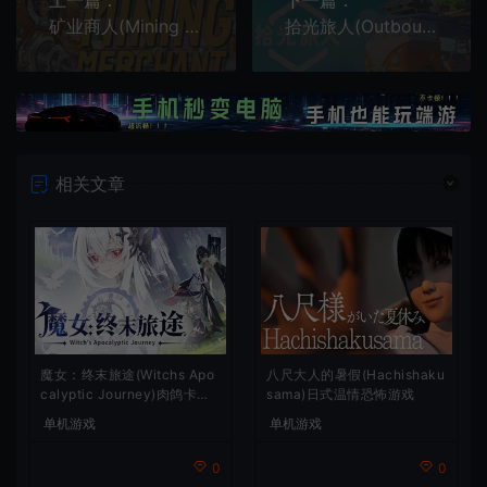
上一篇：
下一篇：
矿业商人(Mining Merchant)采矿店铺经营游戏|下载
拾光旅人(Outbound)开放世界休闲探索游戏|下载
相关文章
魔女：终末旅途(Witchs Apo
八尺大人的暑假(Hachishaku
calyptic Journey)肉鸽卡牌
sama)日式温情恐怖游戏
策略游戏
单机游戏
单机游戏
0
0