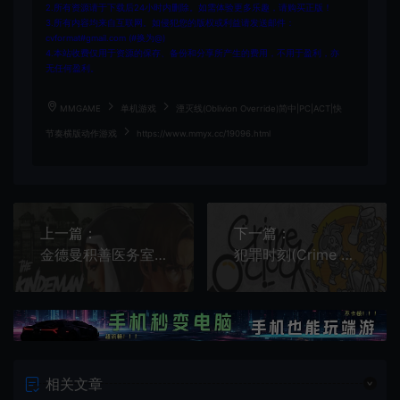
2.所有资源请于下载后24小时内删除。如需体验更多乐趣，请购买正版！
3.所有内容均来自互联网。如侵犯您的版权或利益请发送邮件：
cvformat#gmail.com (#换为@)
4.本站收费仅用于资源的保存、备份和分享所产生的费用，不用于盈利，亦
无任何盈利。
MMGAME
单机游戏
湮灭线(Oblivion Override)简中|PC|ACT|快
节奏横版动作游戏
https://www.mmyx.cc/19096.html
上一篇：
下一篇：
金德曼积善医务室(The Kindeman Remedy)医院模拟经营游戏|下载
犯罪时刻(Crime O'Clock)简中|PC|时间探索解谜游戏
相关文章