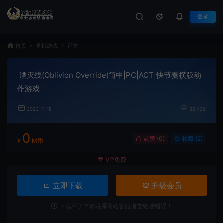
登录
首页
单机游戏
正文
湮灭线(Oblivion Override)简中|PC|ACT|快节奏横版动
作游戏
2023-11-18
32,426
0
点赞 (
0
)
收藏 (2)
¥
M币
VIP免费
立即下载
升级会员
下载不了？请联系网站客服提交链接错误！