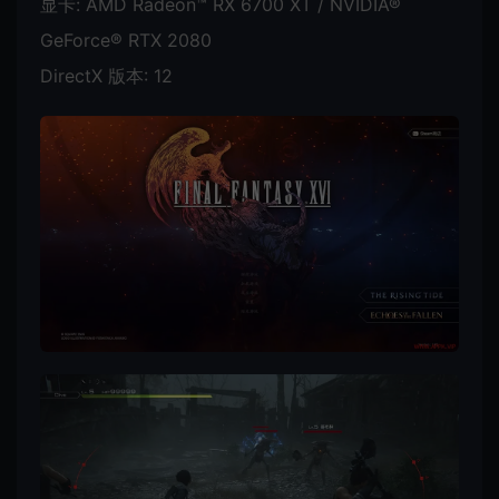
显卡: AMD Radeon™ RX 6700 XT / NVIDIA®
GeForce® RTX 2080
DirectX 版本: 12