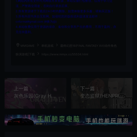
1.网站内所有文件均为网络共享资源，本站仅做打包整理。仅用于学习交
流，严禁商业用途，否则自行承担后果。
2.所有资源请于下载后24小时内删除。如需体验更多乐趣，请购买正版！
3.所有内容均来自互联网。如侵犯您的版权或利益请发送邮件：
cvformat#gmail.com (#换为@)
4.本站收费仅用于资源的保存、备份和分享所产生的费用，不用于盈利，亦
无任何盈利。
MMGAME
单机游戏
最终幻想16(FINAL FANTASY XVI)动作角色
扮演游戏|下载
https://www.mmyx.cc/55534.html
上一篇：
下一篇：
灰色乐园(Gray Haven)美少女动作RPG游戏
变态监狱(HENPRI)卡通解谜视觉小说游戏|下载