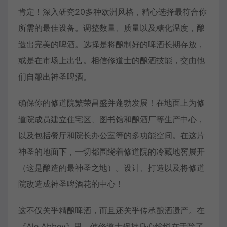
肯定！深入研究20多种欧洲风格，精心选择最符合你
所需的最佳设备。调整数量、质量以及糖化温度，酿
造出完美的啤酒。选择是将酿制好的啤酒长期存放，
或是在市场上出售。相信修道士的酿酒技能，交由他
们自酿出神圣啤酒。
确保你的修道院繁荣昌盛并蓬勃发展！在地面上为修
道院成员建立住宅区、图书馆和酿酒厂等生产中心，
以及包括餐厅和院长办公室等的多功能空间。在这片
神圣的地面下，一切都围绕着修道院的冷藏地窖展开
（这是酿造的最神圣之地）。设计、打造以及将修道
院改造成神圣啤酒花的中心！
这不仅关乎精酿啤酒，而且还关乎传承酿酒遗产。在
《Ale Abbey》里，使修道士保持身心愉悦在于除了