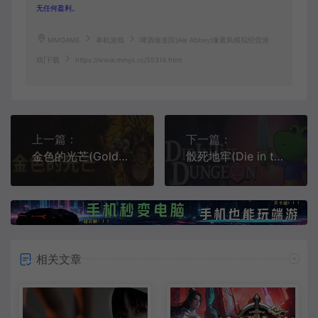
无任何盈利。
MMGAME
单机游戏
啤酒修道院(Ale Abbey)像素风模拟经营游
戏|下载
https://www.mmyx.cc/55314.html
上一篇：
下一篇：
金色的光芒(Golden Light)第一人称恐怖地牢游戏|下载
骰死地牢(Die in the Dungeon)回合制轻肉鸽牌组游戏
相关文章