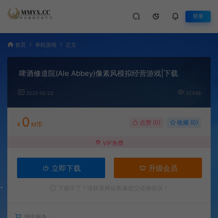
登录
首页
单机游戏
正文
啤酒修道院(Ale Abbey)像素风模拟经营游戏|下载
2025-02-22
37,936
0
点赞 (
0
)
收藏 (0)
¥
M币
VIP免费
立即下载
升级会员
下载不了？请联系网站客服提交链接错误！
增值服务：