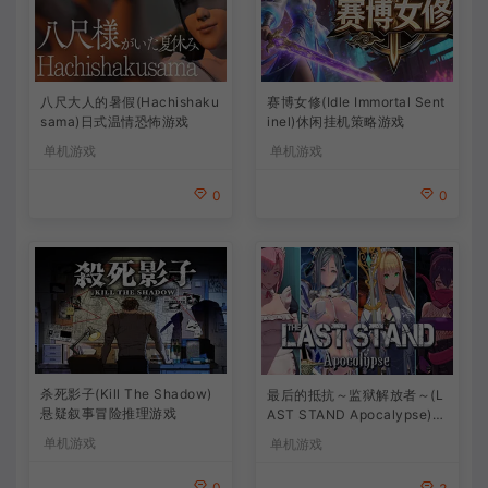
八尺大人的暑假(Hachishaku
赛博女修(Idle Immortal Sent
sama)日式温情恐怖游戏
inel)休闲挂机策略游戏
单机游戏
单机游戏
0
0
杀死影子(Kill The Shadow)
最后的抵抗～监狱解放者～(L
悬疑叙事冒险推理游戏
AST STAND Apocalypse)卡
通动作幸存者游戏
单机游戏
单机游戏
0