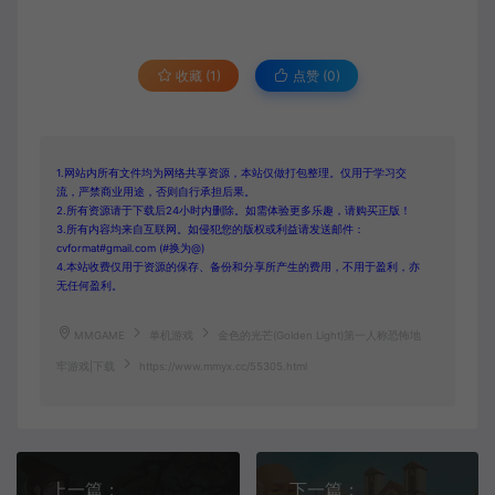
收藏 (1)
点赞 (
0
)
1.网站内所有文件均为网络共享资源，本站仅做打包整理。仅用于学习交
流，严禁商业用途，否则自行承担后果。
2.所有资源请于下载后24小时内删除。如需体验更多乐趣，请购买正版！
3.所有内容均来自互联网。如侵犯您的版权或利益请发送邮件：
cvformat#gmail.com (#换为@)
4.本站收费仅用于资源的保存、备份和分享所产生的费用，不用于盈利，亦
无任何盈利。
MMGAME
单机游戏
金色的光芒(Golden Light)第一人称恐怖地
牢游戏|下载
https://www.mmyx.cc/55305.html
上一篇：
下一篇：