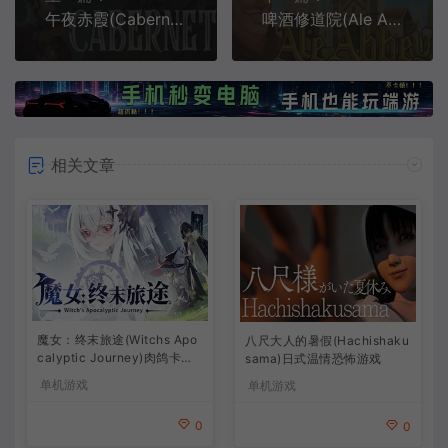
午夜赤霞(Cabernet)19世纪2D剧情RPG游戏|下载
啤酒修道院(Ale Abbey)像素风模拟经营游戏|下载
相关文章
魔女：终末旅途(Witchs Apo
八尺大人的暑假(Hachishaku
calyptic Journey)肉鸽卡牌
sama)日式温情恐怖游戏
策略游戏
单机游戏
单机游戏
0
0