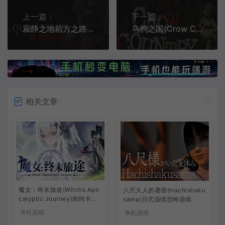
上一篇：
下一篇：
寂静之地前方之路(A Quiet Place: The Road Ahead)简中|PC|AVG|单人恐怖冒险游戏
乌鸦之国(Crow Country)复古生存恐怖游戏|下载
相关文章
魔女：终末旅途(Witchs Apo
八尺大人的暑假(Hachishaku
calyptic Journey)肉鸽卡牌
sama)日式温情恐怖游戏
策略游戏
单机游戏
单机游戏