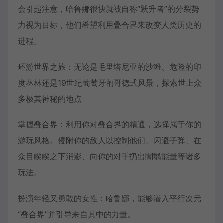
会引起注意，哈鲁娜很快就被自称“跃升者”的分裂势
力视为目标，他们希望利用叠合界来改变人类历史的
进程。
环游世界之旅：无论是毛里塔尼亚的沙滩、危险的印
度丛林还是19世纪葡萄牙的哥德式风景，探索世上众
多极其神秘的地点
掌握叠合界：利用你对叠合界的精通，选择属于你的
游玩风格。侵附你的敌人以控制他们、闪避子弹、在
众目睽睽之下消影、向你的对手扔出闇翳能量等诸多
玩法。
扮演年轻又勇敢的女性：哈鲁娜，能够潜入平行次元
“叠合界”并引导来自其中的力量。