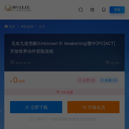
登录
首页
单机游戏
正文
无名九使觉醒(Unknown 9: Awakening)繁中|PC|ACT|
开放世界动作冒险游戏
2024-10-18
20,511
0
点赞 (
0
)
收藏 (0)
¥
M币
VIP免费
立即下载
升级会员
下载不了？请联系网站客服提交链接错误！