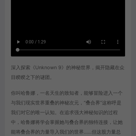
深入探索《Unknown 9》的神秘世界，揭开隐藏在众
目睽睽之下的谜团。
你叫哈鲁娜，一名天生的致知者，能够冒险进入一个
与我们现实世界重叠的神秘次元，“叠合界”这称呼是
我们对它的唯一认知。在追求强大神秘知识的过程
中，哈鲁娜将学会掌握她与叠合界的独特连接，让她
能将叠合界的力量导入我们的世界……但这股力量总