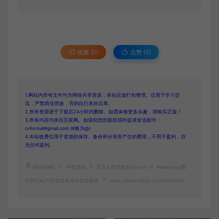
收藏 (0)
点赞 (
0
)
1.网站内所有文件均为网络共享资源，本站仅做打包整理。仅用于学习交
流，严禁商业用途，否则自行承担后果。
2.所有资源请于下载后24小时内删除。如需体验更多乐趣，请购买正版！
3.所有内容均来自互联网。如侵犯您的版权或利益请发送邮件：
cvformat#gmail.com (#换为@)
4.本站收费仅用于资源的保存、备份和分享所产生的费用，不用于盈利，亦
无任何盈利。
MMGAME
单机游戏
无名九使觉醒(Unknown 9: Awakening)繁
中|PC|ACT|开放世界动作冒险游戏
https://www.mmyx.cc/47370.html