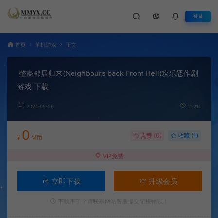
登录
首页
单机游戏
正文
整蛊邻居归来(Neighbours back From Hell)欢乐恶作剧
游戏|下载
2024-05-26
11,214
0
点赞 (
0
)
收藏 (1)
¥
M币
VIP免费
立即下载
升级会员
下载不了？请联系网站客服提交链接错误！