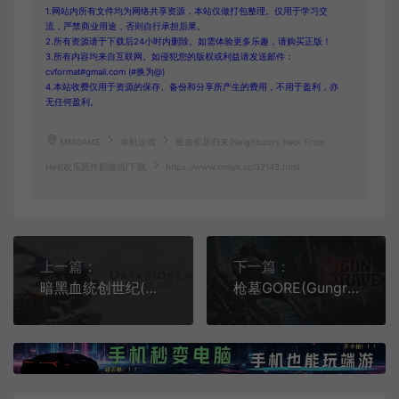
1.网站内所有文件均为网络共享资源，本站仅做打包整理。仅用于学习交
流，严禁商业用途，否则自行承担后果。
2.所有资源请于下载后24小时内删除。如需体验更多乐趣，请购买正版！
3.所有内容均来自互联网。如侵犯您的版权或利益请发送邮件：
cvformat#gmail.com (#换为@)
4.本站收费仅用于资源的保存、备份和分享所产生的费用，不用于盈利，亦
无任何盈利。
MMGAME
单机游戏
整蛊邻居归来(Neighbours back From
Hell)欢乐恶作剧游戏|下载
https://www.mmyx.cc/32143.html
上一篇：
下一篇：
暗黑血统创世纪(Darksiders Genesis)简中|PC|ACT|DLC|修改器|开放世界动作角色扮演游戏
枪墓GORE(Gungrave G.O.R.E)简中|PC|TPS|第三人称动作射击游戏