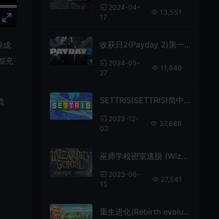
2024-04-
13,551
17
收获日2(Payday 2)第一人称射击游戏
操成
都充
2024-05-
11,840
27
SETTRIS(SETTRIS)简中|PC|PUZ|方块式拼图益智休闲游戏
流
2023-12-
37,688
03
巫师学校密室逃脱 (Wizardry School: Escape Room) 简中|PC|高难度密室解谜逃生游戏
2023-06-
27,541
15
重生进化(Rebirth evolution)简中|PC|SIM|2D像素风模拟战略游戏