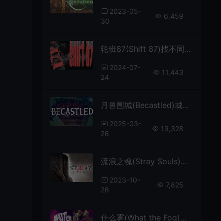
2023-05-
6,459
30
轮班87(Shift 87)找不同观察恐怖游戏|下载
2024-07-
11,443
24
月兽围城(Becastled)城堡建设防御模拟游戏|下载
2025-03-
19,328
26
流浪之魂(Stray Souls)第三人称恐怖解谜游戏|下载
2023-10-
7,825
26
什么雾(What the Fog)第三人称动作冒险游戏