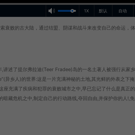
1X
默认
自动
探索衰败的古大陆，通过结盟、阴谋和战斗来改变自己的命运，
述了提尔弗拉迪(Teer Fradee)岛的一名土著人被强行从家
gse”(异乡人)的世界:这是一片充满神秘的土地,其光鲜的外表之下
活在这座充满了疾病和犯罪的衰败城市之中,早已忘记了什么是真正
暗藏危机之中,制定自己的行动路线,夺回自由,并保护你的人!,