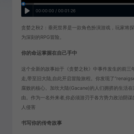
00:00:00 / 00:01:26
贪婪之秋2：垂死世界是一款角色扮演游戏，玩家将
为深刻的RPG冒险。
你的命运掌握在自己手中
这个全新的故事始于《贪婪之秋》中事件发生的前三年,讲
走,带至旧大陆,自此开启冒险旅程。你发现了“renai
腐败的核心。加坎大陆(Gacane)的人们拥挤的生
由。作为一名外来者,你必须游刃于各方势力政治阴谋的
人侵害
书写你的传奇故事