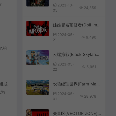
方
2023-10-
24,359
05
娃娃冒名顶替者(Doll Impostor)恐怖解谜游戏|中文|攻略|视频|评测|免费下载
2024-05-
9,490
21
土地的
云端掠影(Black Skylands)简中|PC|蒸汽朋克风游戏
2023-05-
5,951
22
组成
农场经理世界(Farm Manager World)农场管理模拟经营游戏|下载
成为
2024-05-
28,978
01
矢量区(VECTOR ZONE)简中|PC|ACT|开放世界僵尸生存游戏