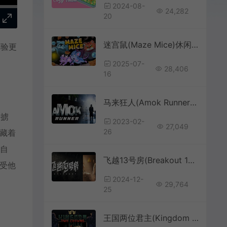
2024-08-
24,282
20
迷宫鼠(Maze Mice)休闲复古迷宫探索游戏|下载
体验更
2025-07-
28,406
16
马来狂人(Amok Runner)简中|PC|AVG|第三人称动作冒险解谜游戏
乡掳
2023-02-
27,049
26
掩藏着
的自
飞越13号房(Breakout 13)逃脱互动影像游戏|中文|攻略|视频|免费下载
免受他
2024-12-
29,764
25
王国两位君主(Kingdom Two Crowns)极简像素横轴微策略游戏|下载