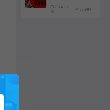
2024-07-
30,984
26