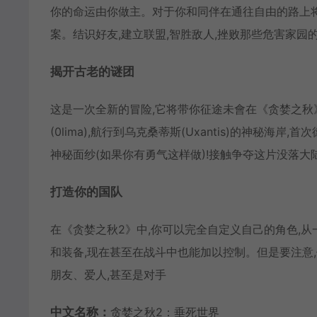
你的命运由你做主。对于你和同伴在通往自由的路上
案。结识好友,建立联盟,智胜敌人,挫败那些危害家园
揭开古老的谜团
这是一次全新的冒险,它将带你征途未會在《贪婪之秋》出
(0lima),航行到乌克桑蒂斯(Uxantis)的神秘海岸,
神秘面纱(如果你有勇气这样做)!接触争夺这片没落大
打造你的国队
在《贪婪之秋2》中,你可以完全自定义自己的角色,
和装备,现在甚至在战斗中也能加以控制。但是要注意
朋友、爱人,甚至是对手
中文名称：
贪婪之秋2：垂死世界