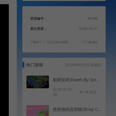
资源编号：
45298
最近更新：
2026-03-11
下载不了？
点击提交错误
下载须知
热门游戏
2026年8月9日 星期日
刷屏至死(Death By Scrolling)纵向卷轴动作RPG游戏|下载
2025-10-
18,853
28
悠然镇的流浪猫(Stray Cats in Cozy Town)简中|PC|PUZ|休闲益智找猫游戏