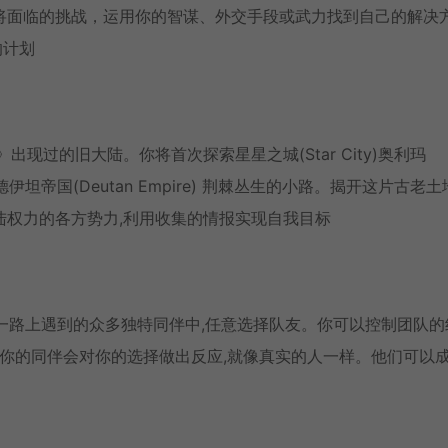
将面临的挑战，运用你的智谋、外交手段或武力找到自己的解决
的计划
现过的旧大陆。你将首次探索星星之城(Star City)奥利玛
首次德伊坦帝国(Deutan Empire) 荆棘丛生的小路。揭开这片古老
陆权力的各方势力,利用收集的情报实现自我目标
从一路上遇到的众多独特同伴中,任意选择队友。你可以控制团队的
,你的同伴会对你的选择做出反应,就像真实的人一样。他们可以