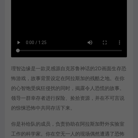
理智边缘是一款灵感源自克苏鲁神话的2D画面生存恐
怖游戏，故事背景设定在阿拉斯加的残酷之地。在你
的心智饱受疯狂侵扰的同时，揭露令人恐慌的故事。
领导一群幸存者进行探险、捡拾资源，并在不可言说
的惊悚恐怖中共同存活下来。
你是补给队的成员，负责协助在阿拉斯加野外实验室
工作的科学家。你在空无一人的现场偶然遭遇了恐怖