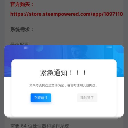
官方购买：
https://store.steampowered.com/app/1897110/_
系统需求：
最低配置:
需要 64 位处理器和操作系统
操作系统 *: Windows 7
紧急通知！！！
处理器: 2.0 GHz Processor
如果夸克网盘里文件为空，请暂时使用其他网盘。
内存: 4 GB RAM
显卡: DirectX compatible graphics
立即前往
我知道了
推荐配置:
需要 64 位处理器和操作系统