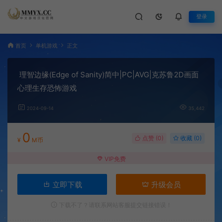
登录
首页
单机游戏
正文
理智边缘(Edge of Sanity)简中|PC|AVG|克苏鲁2D画面
心理生存恐怖游戏
2024-09-14
35,442
0
点赞 (
0
)
收藏 (0)
¥
M币
VIP免费
立即下载
升级会员
下载不了？请联系网站客服提交链接错误！