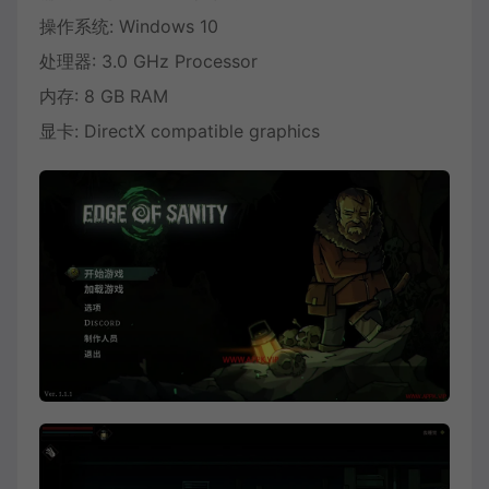
操作系统: Windows 10
处理器: 3.0 GHz Processor
内存: 8 GB RAM
显卡: DirectX compatible graphics