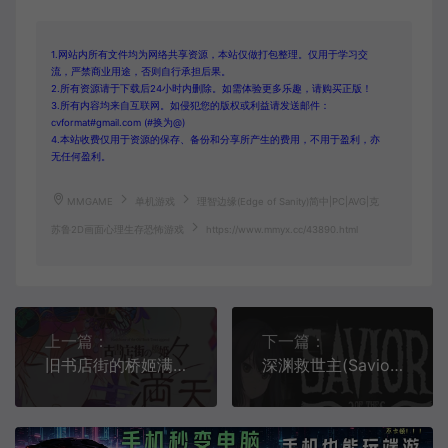
1.网站内所有文件均为网络共享资源，本站仅做打包整理。仅用于学习交
流，严禁商业用途，否则自行承担后果。
2.所有资源请于下载后24小时内删除。如需体验更多乐趣，请购买正版！
3.所有内容均来自互联网。如侵犯您的版权或利益请发送邮件：
cvformat#gmail.com (#换为@)
4.本站收费仅用于资源的保存、备份和分享所产生的费用，不用于盈利，亦
无任何盈利。
MMGAME
单机游戏
理智边缘(Edge of Sanity)简中|PC|AVG|克
苏鲁2D画面心理生存恐怖游戏
https://www.mmyx.cc/43890.html
上一篇：
下一篇：
旧书店街的桥姬满天(Hashihime of the Old Book Town append fullscreen)简中|PC|AVG|数字版设定素材集公式书游戏
深渊救世主(Savior of the Abyss)简中|PC|AVG|硬核恐怖冒险游戏