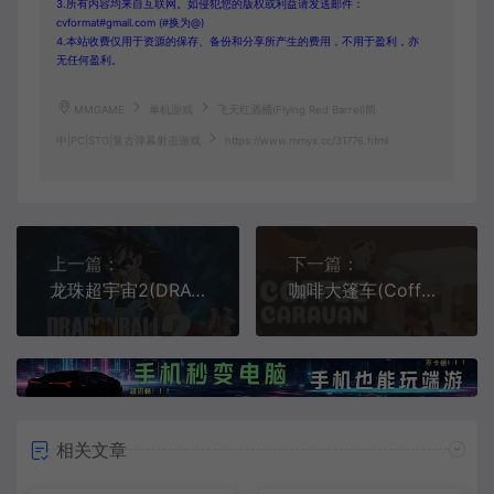
3.所有内容均来自互联网。如侵犯您的版权或利益请发送邮件：
cvformat#gmail.com (#换为@)
4.本站收费仅用于资源的保存、备份和分享所产生的费用，不用于盈利，亦
无任何盈利。
MMGAME
单机游戏
飞天红酒桶(Flying Red Barrel)简
中|PC|STG|复古弹幕射击游戏
https://www.mmyx.cc/31776.html
上一篇：
下一篇：
龙珠超宇宙2(DRAGON BALL XENOVERSE 2)卡通动作格斗游戏
咖啡大篷车(Coffee Caravan)简中|PC|SIM|咖啡馆模拟经营游戏
相关文章