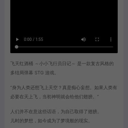
飞天红酒桶 ～小小飞行员日记～ 是一款复古风格的
多结局弹幕 STG 游戏。
“身为人类还想飞上天空？真是痴心妄想。如果人类有
必要在天上飞，当初神明就会给他们翅膀。”
人们并不在意这些话语，为自己取得了翅膀。
儿时的梦想，如今成为了梦境般的现实。