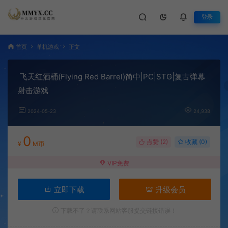
登录
首页
单机游戏
正文
飞天红酒桶(Flying Red Barrel)简中|PC|STG|复古弹幕
射击游戏
2024-05-23
24,938
0
点赞 (
2
)
收藏 (0)
¥
M币
VIP免费
立即下载
升级会员
下载不了？请联系网站客服提交链接错误！