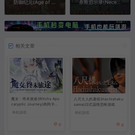
防御纪元(Age of Defense)简中|PC|SLG|卡通策略塔防游戏
奈斯启示录(Necesse)复古像素沙盒动作冒险游戏|下载
相关文章
魔女：终末旅途(Witchs Apo
八尺大人的暑假(Hachishaku
calyptic Journey)肉鸽卡牌
sama)日式温情恐怖游戏
策略游戏
单机游戏
单机游戏
0
0