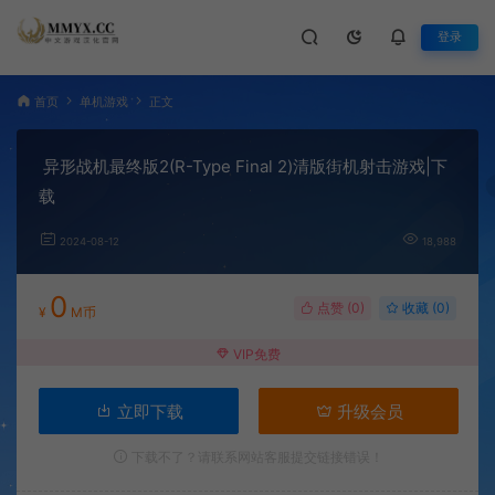
登录
首页
单机游戏
正文
异形战机最终版2(R-Type Final 2)清版街机射击游戏|下
载
2024-08-12
18,988
0
点赞 (
0
)
收藏 (0)
¥
M币
VIP免费
立即下载
升级会员
下载不了？请联系网站客服提交链接错误！