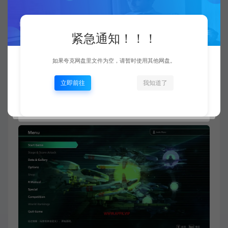
需要 64 位处理器和操作系统
操作系统 *: Windows 7 64bit or later
紧急通知！！！
处理器: Quad core AMD or Intel processor @ 2.8
GHz or faster
如果夸克网盘里文件为空，请暂时使用其他网盘。
内存: 8 GB RAM
立即前往
我知道了
显卡: GTX 1060, AMD RX 580 or newer
DirectX 版本: 11