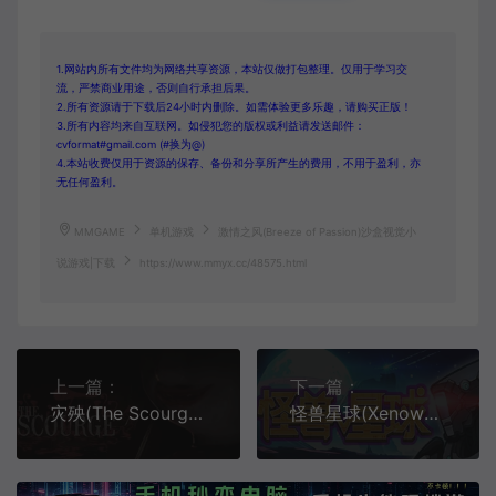
1.网站内所有文件均为网络共享资源，本站仅做打包整理。仅用于学习交
流，严禁商业用途，否则自行承担后果。
2.所有资源请于下载后24小时内删除。如需体验更多乐趣，请购买正版！
3.所有内容均来自互联网。如侵犯您的版权或利益请发送邮件：
cvformat#gmail.com (#换为@)
4.本站收费仅用于资源的保存、备份和分享所产生的费用，不用于盈利，亦
无任何盈利。
MMGAME
单机游戏
激情之风(Breeze of Passion)沙盒视觉小
说游戏|下载
https://www.mmyx.cc/48575.html
上一篇：
下一篇：
灾殃(The Scourge)民俗恐怖游戏|下载
怪兽星球(Xenowars)外星探索回合制战略游戏|单机|中文|策略|免费下载