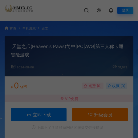
登录
首页
单机游戏
正文
天堂之爪(Heaven’s Paws)简中|PC|AVG|第三人称卡通
冒险游戏
2024-08-06
31,979
0
点赞 (
0
)
收藏 (0)
¥
M币
VIP免费
立即下载
升级会员
下载不了？请联系网站客服提交链接错误！