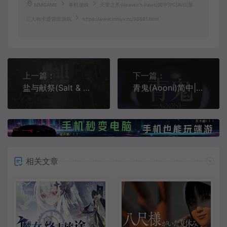
MMGAME
单机游戏
天堂之爪(Heaven’s Paws)简中|PC|AVG|第
三人称卡通冒险游戏
https://www.mmyx.cc/38681.html
上一篇：
下一篇：
盐与献祭(Salt & Sacrifice)简中|PC|ACT|2D横版动作冒险游戏
青鬼(Aooni)简中|PC|AVG|复古恐怖解谜游戏
相关文章