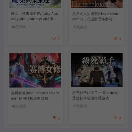
魔女：终末旅途(Witchs Apo
八尺大人的暑假(Hachishaku
calyptic Journey)肉鸽卡牌
sama)日式温情恐怖游戏
策略游戏
单机游戏
单机游戏
0
0
杀死影子(Kill The Shadow)
赛博女修(Idle Immortal Sent
悬疑叙事冒险推理游戏
inel)休闲挂机策略游戏
单机游戏
单机游戏
0
0