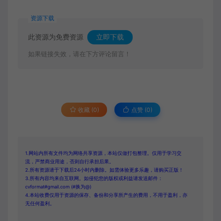
资源下载
此资源为免费资源
立即下载
如果链接失效，请在下方评论留言！
收藏 (0)
点赞 (
0
)
1.网站内所有文件均为网络共享资源，本站仅做打包整理。仅用于学习交
流，严禁商业用途，否则自行承担后果。
2.所有资源请于下载后24小时内删除。如需体验更多乐趣，请购买正版！
3.所有内容均来自互联网。如侵犯您的版权或利益请发送邮件：
cvformat#gmail.com (#换为@)
4.本站收费仅用于资源的保存、备份和分享所产生的费用，不用于盈利，亦
无任何盈利。