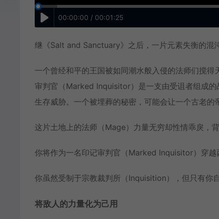
00:00:00 / 00:01:25
继《Salt and Sanctuary》之后，一片元素失
一个曾经和平的王国被如同潮水般入侵的法师们搅得
审判官（Marked Inquisitor）是一支由受诅
生存威胁。一个被埋葬的秘密，可能会让一个古老的
这片土地上的法师（Mage）力量无穷却性情乖戾，背负罪孽
你将作为一名印记审判官（Marked Inquisito
你虽然受制于宗教裁判所（Inquisition），但只
将敌人的力量化为己用