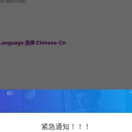
d-sacrifice/
nguage 选择 Chinese-Cn
紧急通知！！！