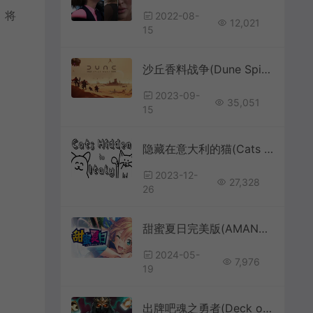
，将
2022-08-
12,021
15
沙丘香料战争(Dune Spice Wars)4X元素即时战略游戏|下载
2023-09-
35,051
15
隐藏在意大利的猫(Cats Hidden in Italy)简中|PC|PUZ|猫咪隐藏益智休闲游戏
2023-12-
27,328
26
甜蜜夏日完美版(AMANATSU ~Perfect Edition~)青春恋爱视觉小说游戏|下载
2024-05-
7,976
19
出牌吧魂之勇者(Deck of Souls)肉鸽卡牌策略游戏|下载