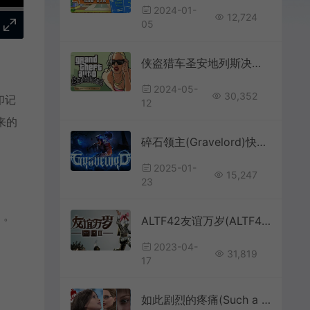
2024-01-
12,724
05
侠盗猎车圣安地列斯决定版(GTA San Andreas Definitive Edition)开放世界动作RPG游戏|下载
2024-05-
30,352
印记
12
来的
碎石领主(Gravelord)快节奏复古射击游戏|下载
2025-01-
15,247
23
）。
ALTF42友谊万岁(ALTF42)简中|PC|ACT|高难度硬核跳跃冒险游戏
2023-04-
31,819
17
如此剧烈的疼痛(Such a Sharp Pain)卡通剧情视觉小说SLG游戏|下载