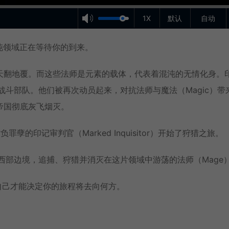
1X
默认
自动
衡的混沌领域正在等待你的到来。
天翻地覆。而这些法师是元素的载体，代表着混沌的无情化身。
者组成的战斗部队。他们被再次动员起来，对抗法师与魔法（Magic）带
帝国彻底灰飞烟灭。
的印记审判官（Marked Inquisitor）开始了狩猎之旅。
r）穿越西部边境，追捕、狩猎并消灭在这片领域中游荡的法师（Mage
有你自己才能决定你的旅程将去向何方。