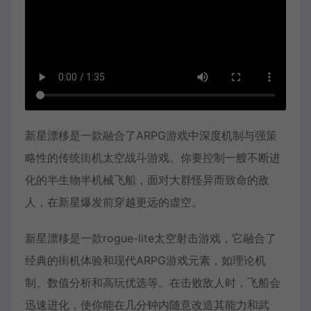
新星漂移是一款融合了ARPG游戏中深度机制与强策
略性的传统街机太空战斗游戏。你要控制一艘不断进
化的半生物半机械飞船，面对大群怪异而致命的敌
人，在新星爆发前穿越更远的虚空。
新星漂移是一款rogue-lite太空射击游戏，它融合了
经典的街机体验和现代ARPG游戏元素，如理论机
制、数值分析和高玩优选等。在击败敌人时，飞船会
迅速进化，使你能在几分钟内随意改造其能力和武