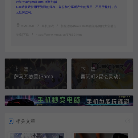
cvformat#gmail.com (#换为@)
4.本站收费仅用于资源的保存、备份和分享所产生的费用，不用于盈利，亦
无任何盈利。
MMGAME
单机游戏
新星漂移(Nova Drift)强策略肉鸽太空射击
游戏|下载
https://www.mmyx.cc/37659.html
上一篇：
下一篇：
萨马瓦放置(Samawa Idle)简中|PC|SLG|Roguelike元素挂机游戏
酉闪町2昆仑灵动(Dusk Diver 2)简中|PC|ACT|动漫风剧情动作角色扮演游戏
相关文章