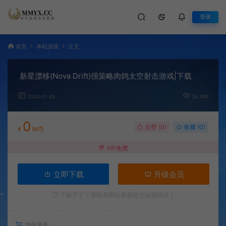
登录
首页
单机游戏
正文
新星漂移(Nova Drift)强策略肉鸽太空射击游戏|下载
2024-07-28
26,494
0
点赞 (
0
)
收藏 (0)
¥
M币
VIP免费
立即下载
升级会员
下载不了？请联系网站客服提交链接错误！
增值服务：