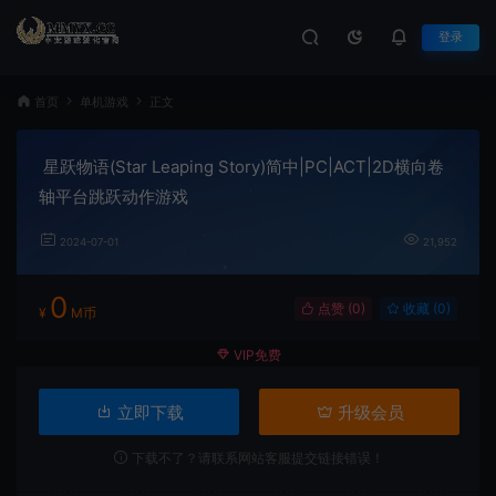
登录
首页
单机游戏
正文
星跃物语(Star Leaping Story)简中|PC|ACT|2D横向卷
轴平台跳跃动作游戏
2024-07-01
21,952
0
点赞 (
0
)
收藏 (0)
¥
M币
VIP免费
立即下载
升级会员
下载不了？请联系网站客服提交链接错误！