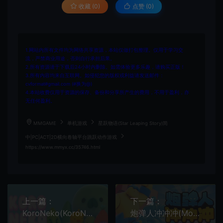
收藏 (0)
点赞 (
0
)
1.网站内所有文件均为网络共享资源，本站仅做打包整理。仅用于学习交
流，严禁商业用途，否则自行承担后果。
2.所有资源请于下载后24小时内删除。如需体验更多乐趣，请购买正版！
3.所有内容均来自互联网。如侵犯您的版权或利益请发送邮件：
cvformat#gmail.com (#换为@)
4.本站收费仅用于资源的保存、备份和分享所产生的费用，不用于盈利，亦
无任何盈利。
MMGAME
单机游戏
星跃物语(Star Leaping Story)简
中|PC|ACT|2D横向卷轴平台跳跃动作游戏
https://www.mmyx.cc/35746.html
上一篇：
下一篇：
KoroNeko(KoroNeko)简中|PC|PUZ|轻松休闲益智游戏
炮弹人冲冲冲(Mob Control)休闲策略塔防游戏|下载