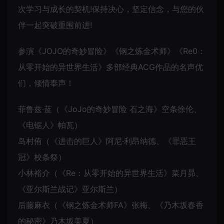
次学习与成长的契机!保持决心，坚定信念，与您的伙
伴一起突破重围前进!
参演《JOJO的奇妙冒险》《钢之炼金术师》《Re0：
从零开始的异世界生活》多部经典ACG作品的名声优
们，倾情奉声！
菲鲁兹·蓝（《JoJo的奇妙冒险 石之海》空条徐伦、
《电锯人》帕瓦）
岛村侑（《进击的巨人》阿尼·利昂纳德、《罪恶王
冠》校条祭）
小林裕介（《Re：从零开始的异世界生活》菜月昴、
《亚尔斯兰战记》亚尔斯兰）
后藤麻衣（《钢之炼金术师FA》张梅、《乃木坂春香
的秘密》乃木坂美夏）