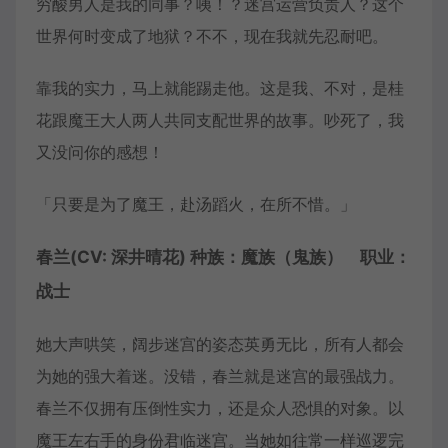
穷酸男人是我的同事？咦！？迷宫运营负责人？这个
世界何时变成了地狱？不不，现在我就先忍耐吧。
靠我的实力，马上就能踢走他。这是我、不对，是桂
花跟魔王大人两人共同支配世界的故事。吵死了，我
又没问你的感想！
「只要是为了魔王，赴汤蹈火，在所不惜。」
春兰(CV: 深井晴花) 种族：魔族（鬼族） 职业：
战士
她大声哄笑，阔步迷宫的姿态英勇无比，所有人都会
为她的强大着迷。没错，春兰就是迷宫的最强战力。
春兰不仅拥有压倒性实力，还是众人恐惧的对象。以
魔王左右手的身份君临迷宫。当她如往常一样巡逻完