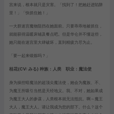
宫来说，根本就只是灾害。「找到了！把她赶进陷阱
里！」「快抓住她！」
一大群迷宫魔物阻挡在她面前。只要乖乖地被抓住，
就能获得温暖床铺及餐点吧。但是华仑并不懂这些，
她只能在迷宫里大肆破坏，直到精疲力尽为止。
「要一起来锻炼吗？」
桂花(CV: みる) 种族：人类 职业：魔法使
身为操控暗魔法的超顶尖魔法使，她会为魔族、不、
为魔王所吸引当然是天经地义。我、不对，她如果成
为魔王大人的参谋，人类根本就无法抵抗。啊～魔王
大人，魔王大人。请让我成为您的部下。什么？这个