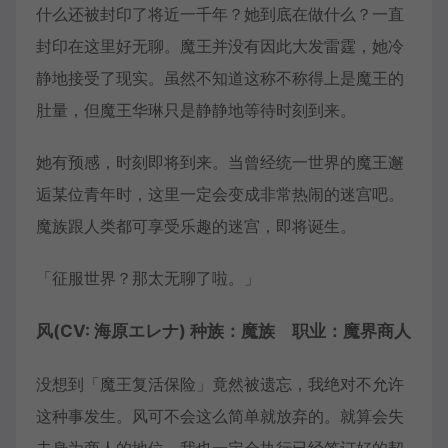
什么还被封印了将近一千年？她到底在做什么？一直
封印在这里好无聊。魔王并没有因此大发雷霆，她冷
静地接受了现实。虽然不知道这称不称得上是魔王的
肚量，但魔王华琳只是静静地等待时刻到来。
她有预感，时刻即将到来。当曾经统一世界的魔王邂
逅某位青年时，这里一定会变成非常热闹的迷宫吧。
魔族跟人类都可享受乐趣的迷宫，即将诞生。
「征服世界？那太无聊了啦。」
风(CV: 海原エレナ) 种族：魔族 职业：魔界商人
没想到「魔王复活保险」竟然被遗忘，我绝对不允许
这种事发生。风可不会这么简单就放弃的。就算会失