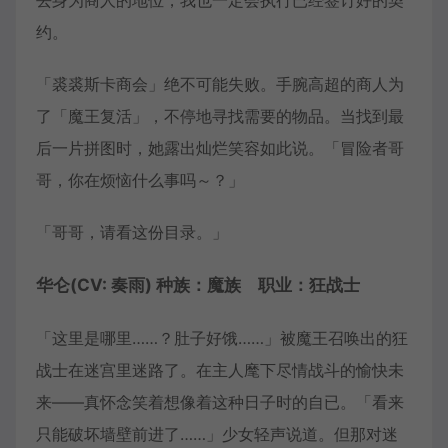
去身为商人的地位，我也一定会执行已经签订好的契
约。
「裘裘斯卡商会」绝不可能失败。手腕高超的商人为
了「魔王复活」，不停地寻找需要的物品。当找到最
后一片拼图时，她露出灿烂笑容如此说。「冒险者哥
哥，你在烦恼什么事吗～？」
「哥哥，请看这份目录。」
华仑(CV: 奏雨) 种族：魔族 职业：狂战士
「这里是哪里……？肚子好饿……」被魔王召唤出的狂
战士在迷宫里迷路了。在主人麾下尽情战斗的愉快未
来——真怀念笑着想像着这种日子时的自已。「看来
只能破坏墙壁前进了……」少女轻声说道。但那对迷