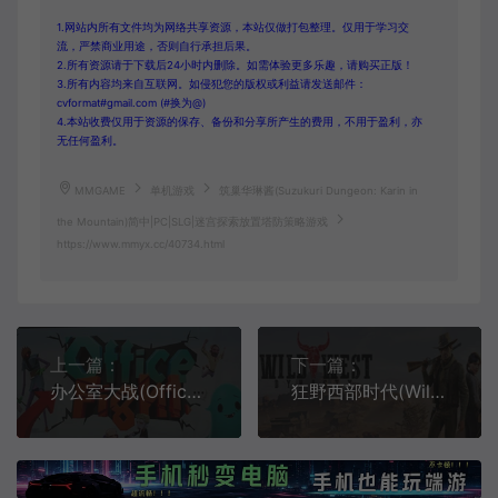
1.网站内所有文件均为网络共享资源，本站仅做打包整理。仅用于学习交
流，严禁商业用途，否则自行承担后果。
2.所有资源请于下载后24小时内删除。如需体验更多乐趣，请购买正版！
3.所有内容均来自互联网。如侵犯您的版权或利益请发送邮件：
cvformat#gmail.com (#换为@)
4.本站收费仅用于资源的保存、备份和分享所产生的费用，不用于盈利，亦
无任何盈利。
MMGAME
单机游戏
筑巢华琳酱(Suzukuri Dungeon: Karin in
the Mountain)简中|PC|SLG|迷宫探索放置塔防策略游戏
https://www.mmyx.cc/40734.html
上一篇：
下一篇：
办公室大战(Office Fight)简中|PC|SLG|物理谜题休闲动作策略游戏
狂野西部时代(Wild West Dynasty)简中|PC|ACT|开放世界动作冒险游戏