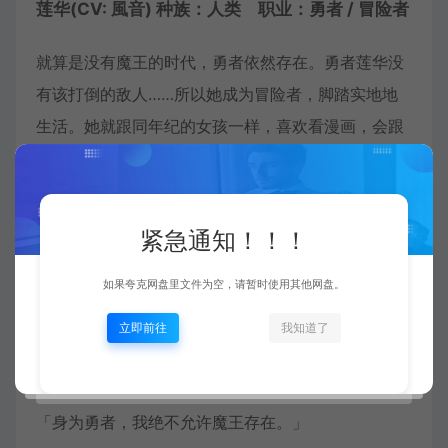
莲华(CV: 風音) 种族：人类 职业：勇者 / 冒险者
就算是没有魔王的时代，勇者依然存在。勇者莲华没
有该打倒的敌人……所以她成为冒险者，脚踏实地地
生活。她就跟同年纪的女孩一样，喜欢看漫画，会跟
同伴一起去狩猎。虽然觉得对不起老祖宗，但这也没
办法，毕竟魔王已经将近一千年没出现了。
紧急通知！！！
为了不知何时会发生的战役，身为冒险者，她当然也
有锻炼剑术。看漫画也是……为了某日也许会发生的
如果夸克网盘里文件为空，请暂时使用其他网盘。
邂逅。爱看恋爱漫画也算是种修行，我是认真的喔。
立即前往
我知道了
在魔王即将复活的此刻，莲华今天也为了寻找新漫
画，游走各地的杂货屋。
「身为勇者，我绝不允许魔王存在。」