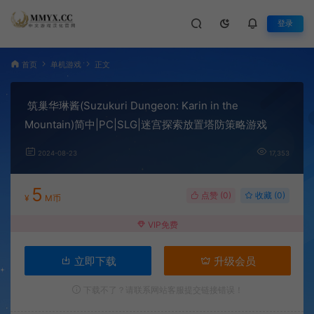
登录
首页
单机游戏
正文
筑巢华琳酱(Suzukuri Dungeon: Karin in the
Mountain)简中|PC|SLG|迷宫探索放置塔防策略游戏
2024-08-23
17,353
5
点赞 (
0
)
收藏 (0)
¥
M币
VIP免费
立即下载
升级会员
下载不了？请联系网站客服提交链接错误！