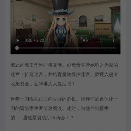
邪恶的魔王华琳即将复活。你负责掌管她称之为家的
迷宫！扩建迷宫，并培育魔物保护迷宫。驱逐入侵者
收集资金，让华琳大人复活吧！
青年一刀现在正面临失业的危机。同伴们的退休让一
刀的冒险家生涯前途黯淡。此时，向他伸出援手
的……居然是裘裘斯卡商会！？