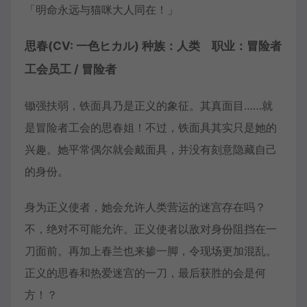
「明命永远与猫咪大人同在！」
思春(CV: 一色ヒカル) 种族：人类 职业：冒险者
工会员工 / 冒险者
锄强扶弱，铁面具乃是正义的象征。其真面目……就
是冒险者工会的思春姐！不过，铁面具其实只是她的
兴趣。她平常偶尔就会戴面具，并没有刻意隐藏自己
的身份。
身为正义使者，她会允许人类营运的迷宫存在吗？
不，绝对不可能允许。正义使者以敌对身份阻挡在一
刀面前。再加上春兰也来掺一脚，令现场更加混乱。
正义的思春和热爱迷宫的一刀，最后获胜的会是何
方！？