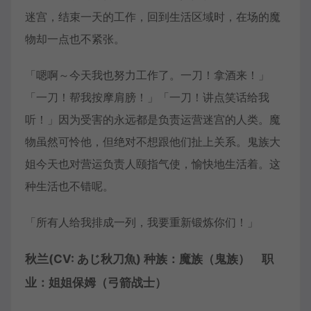
迷宫，结束一天的工作，回到生活区域时，在场的魔
物却一点也不紧张。
「嗯啊～今天我也努力工作了。一刀！拿酒来！」
「一刀！帮我按摩肩膀！」「一刀！讲点笑话给我
听！」因为受害的永远都是负责运营迷宫的人类。魔
物虽然可怜他，但绝对不想跟他们扯上关系。鬼族大
姐今天也对营运负责人颐指气使，愉快地生活着。这
种生活也不错呢。
「所有人给我排成一列，我要重新锻炼你们！」
秋兰(CV: あじ秋刀魚) 种族：魔族（鬼族） 职
业：姐姐保姆（弓箭战士）