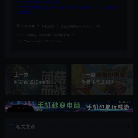
cvformat#gmail.com (#换为@)
4.本站收费仅用于资源的保存、备份和分享所产生的费用，不用于盈利，亦
无任何盈利。
MMGAME
单机游戏
恶魔之镜(Demon’s Mirror)简
中|PC|SLG|Roguelike卡牌三消策略游戏
https://www.mmyx.cc/43119.html
上一篇：
下一篇：
闻菇而战(Smells Like a Mushroom)简中|PC|ACT|第三人称科幻动作射击游戏
勇者斗恶龙创世小玩家2破坏神席德与空荡岛(DRAGON QUEST BUILDERS 2)简中|PC|RPG|沙盒方块建造角色扮演游戏
相关文章