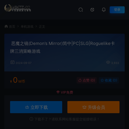
登录
首页
单机游戏
正文
恶魔之镜(Demon’s Mirror)简中|PC|SLG|Roguelike卡
牌三消策略游戏
2024-09-07
3,933
0
点赞 (
0
)
收藏 (0)
¥
M币
VIP免费
立即下载
升级会员
下载不了？请联系网站客服提交链接错误！