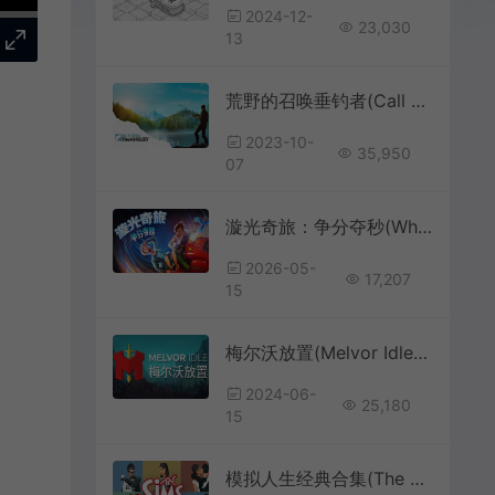
2024-12-
23,030
13
荒野的召唤垂钓者(Call of the Wild: The Angler)简中|PC|SIM|开放世界钓鱼模拟游戏
2023-10-
35,950
07
漩光奇旅：争分夺秒(Whirlight No Time To Trip)点击冒险游戏
2026-05-
17,207
15
梅尔沃放置(Melvor Idle)简中|PC|AVG|放置类增量冒险游戏
2024-06-
25,180
15
模拟人生经典合集(The Sims：Legacy Collection)经典人生模拟游戏|下载