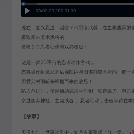
00:00:00 / 00:01:00
现在，复兴忍道！驱使７种忍者武器，在血雨腥风的
极致复古美术风格的
硬核２Ｄ忍者动作游戏终极版！
这是一款2D平台的忍者动作游戏，
您将操作封魔忍的后裔凯纳与图谋颠覆幕府的「胧一
用爱刀村雨斩杀蜂拥而来的敌忍！
陷入危机时，使用辅助武器手里剑、锁链镰刀、电击
穿过废弃神社、玄幽渓谷 、忍者宅邸，击破等待在本丸
【故事】
天保九年，世事动乱中，如月玄蕃率领「胧一党」与