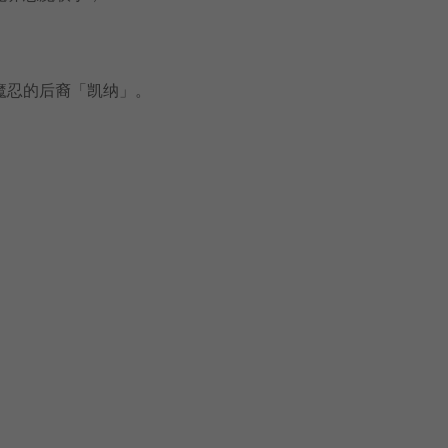
魔忍的后裔「凯纳」。