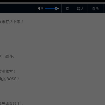
1X
默认
自动
幕末存活下来！
党」战斗。
肃清敌方！
的BOSS！
魔界恶魔联手，