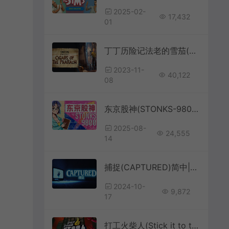
2025-02-
17,432
01
丁丁历险记法老的雪茄(Tintin Reporter Cigars of the Pharaoh)第三人称动作游戏|下载
2023-11-
40,122
08
东京股神(STONKS-9800)文字商业经营模拟游戏
2025-08-
24,555
14
捕捉(CAPTURED)简中|PC|AVG|第一人称灵异恐怖游戏
2024-10-
9,872
17
打工火柴人(Stick it to the Stickman)闯关物理格斗游戏|下载