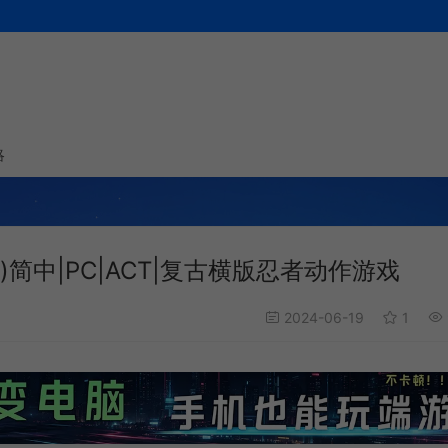
略
TA)简中|PC|ACT|复古横版忍者动作游戏
2024-06-19
1