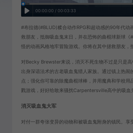
00:00:00 / 00:03:33
#布拉德(#BLUD)糅合动作RPG和超动感的90
救朋友，抵御吸血鬼末日，并在恐怖的曲棍球新球《#B
怪的动画风格地牢冒险游戏。你将在其中拯救朋友，
对Becky Brewster来说，消灭不死生物不过
出身深谙法术的古老吸血鬼猎人家族。通过镇上热闹
点；强化你可靠的除魔曲棍球棒，并用魔典和学校用
戮游戏，好好给敢来骚扰Carpentersville高中的吸
消灭吸血鬼大军
对付一群夸张变异的动物和被吸血鬼附身的镇民。享受