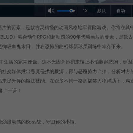
1X
默认
自动
年代动画片的要素，是款古灵精怪的动画风格地牢冒险游戏。你将在其
LUD》糅合动作RPG和超动感的90年代动画片的要素，是款
抵御吸血鬼末日，并在恐怖的曲棍球新球员训练中幸存下来。
是只是高中生活的家常便饭。这不光因为她初来镇上不怕掀起波澜，更
的社交媒体揪出恶魔侵扰的根源，再与恶魔势力自拍，分析对方
品来提升你的魔法技能。在众多不拘一格的搞笑人物帮助下，精
血鬼上一课！
劲爆动感的Boss战，守卫你的小镇。