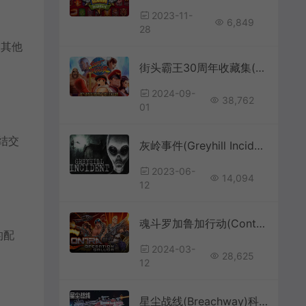
2023-11-
6,849
28
和其他
街头霸王30周年收藏集(Street Fighter 30th Anniversary Collection)简中|PC|FTG|复古格斗游戏
2024-09-
38,762
01
结交
灰岭事件(Greyhill Incident)简中|PC|AVG|故事驱动生存恐怖游戏
2023-06-
14,094
12
魂斗罗加鲁加行动(Contra Operation Galuga)横版动作射击游戏|下载
的配
2024-03-
28,625
12
星尘战线(Breachway)科幻肉鸽卡牌策略游戏|下载