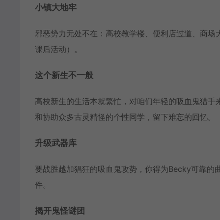
小镇大地牢
邪恶势力无处不在：高校教学楼、便利店过道、商场
课后活动）。
这个新生不一般
高校新生的生活本就繁忙，对咱们年轻的吸血鬼猎手来
和协助众多古灵精怪的个性同学，留下难忘的回忆。
升级武器库
要战胜越加猖狂的吸血鬼攻势，你得为Becky可靠
件。
揭开鬼怪谜团