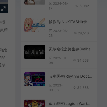
2024-06-
6,082
17
拔作岛(NUKITASHI)卡通美少女视觉小说游戏|下载
中拯
古灵精
2023-06-
29,513
26
瓦尔哈拉之路生存(Valhalla Path: Survival)开放世界生存RPG游戏|下载
因为她
的弱
2025-01-
34,668
08
通杀
节奏医生(Rhythm Doctor)休闲单键音乐节奏游戏|下载
2023-
34,388
03-06
军团战棋(Legion War)简中|PC|魔幻风格4X策略战棋游戏