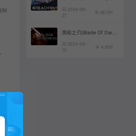
2024-09-
咬到
28,191
27
黑暗之刃(Blade Of Darkness)简中|PC|ACT|硬核奇幻动作冒险游戏
2023-04-
4,956
15
爱。