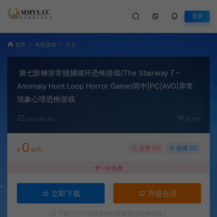
登录
首页
单机游戏
正文
第七阶梯异常猎捕循环恐怖游戏(The Stairway 7 –
Anomaly Hunt Loop Horror Game)简中|PC|AVG|异常
现象心理恐怖游戏
2024-05-20
12,019
0
点赞 (
0
)
收藏 (0)
¥
M币
VIP免费
立即下载
升级会员
下载不了？请联系网站客服提交链接错误！