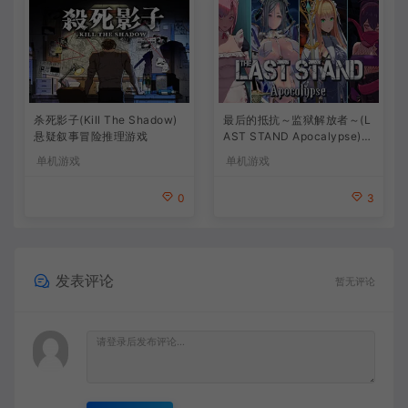
杀死影子(Kill The Shadow)
最后的抵抗～监狱解放者～(L
悬疑叙事冒险推理游戏
AST STAND Apocalypse)卡
通动作幸存者游戏
单机游戏
单机游戏
0
3
发表评论
暂无评论