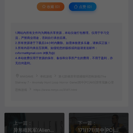
收藏 (0)
点赞 (
0
)
1.网站内所有文件均为网络共享资源，本站仅做打包整理。仅用于学习交
流，严禁商业用途，否则自行承担后果。
2.所有资源请于下载后24小时内删除。如需体验更多乐趣，请购买正版！
3.所有内容均来自互联网。如侵犯您的版权或利益请发送邮件：
cvformat#gmail.com (#换为@)
4.本站收费仅用于资源的保存、备份和分享所产生的费用，不用于盈利，亦
无任何盈利。
MMGAME
单机游戏
第七阶梯异常猎捕循环恐怖游戏(The
Stairway 7 – Anomaly Hunt Loop Horror Game)简中|PC|AVG|异常现象心理
恐怖游戏
https://www.mmyx.cc/31411.html
上一篇：
下一篇：
异形殖民军(Aliens Colonial Marines)科幻恐怖异形射击游戏|下载
171(171)简中|PC|ACT|开放世界动作角色扮演游戏