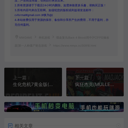
流，严禁商业用途，否则自行承担后果。
2.所有资源请于下载后24小时内删除。如需体验更多乐趣，请购买正版！
3.所有内容均来自互联网。如侵犯您的版权或利益请发送邮件：
cvformat#gmail.com (#换为@)
4.本站收费仅用于资源的保存、备份和分享所产生的费用，不用于盈利，亦
无任何盈利。
MMGAME
单机游戏
喋血复仇(Back 4 Blood)简中|PC|FPS|修改
器|第一人称僵尸射击游戏
https://www.mmyx.cc/30918.html
上一篇：
下一篇：
生化危机7黄金版(Resident Evil 7 Biohazard Gold Edition)第一人称恐怖解谜游戏|下载
疯狂杰克(MULLET MADJACK)简中|PC|FPS|快节奏第一人称射击游戏
相关文章