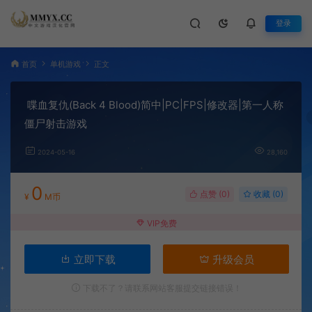
登录
首页
单机游戏
正文
喋血复仇(Back 4 Blood)简中|PC|FPS|修改器|第一人称
僵尸射击游戏
2024-05-16
28,160
0
点赞 (
0
)
收藏 (0)
¥
M币
VIP免费
立即下载
升级会员
下载不了？请联系网站客服提交链接错误！