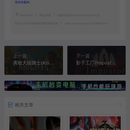
无任何盈利。
MMGAME
单机游戏
病娇模拟器(Yandere Simulator)汉
化|PC|AVG|学校模拟策略冒险游戏
https://www.mmyx.cc/3499.html
上一篇：
下一篇：
勇敢大陆骑士(Knights of Braveland)横版闯关动作游戏
影子工厂(Impostor Factory)简中|PC|AVG|复古冒险角色扮演游戏
相关文章