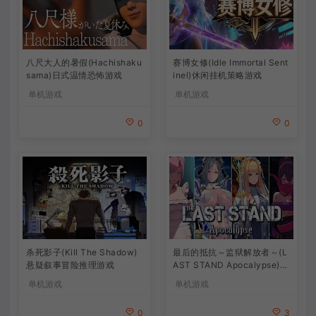
八尺大人的暑假(Hachishaku
赛博女修(Idle Immortal Sent
sama)日式温情恐怖游戏
inel)休闲挂机策略游戏
单机游戏
单机游戏
0
0
杀死影子(Kill The Shadow)
最后的抵抗～监狱解放者～(L
悬疑叙事冒险推理游戏
AST STAND Apocalypse)卡
通动作幸存者游戏
单机游戏
单机游戏
0
3