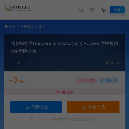
登录
首页
单机游戏
正文
病娇模拟器(Yandere Simulator)汉化|PC|AVG|学校模拟
策略冒险游戏
2023-02-18
14,309
3
点赞 (
28
)
收藏 (0)
¥
M币
VIP免费
立即下载
升级会员
下载不了？请联系网站客服提交链接错误！