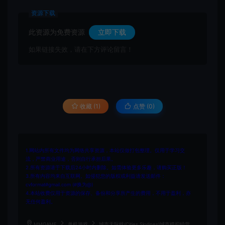
资源下载
此资源为免费资源
立即下载
如果链接失效，请在下方评论留言！
收藏 (1)
点赞 (
0
)
1.网站内所有文件均为网络共享资源，本站仅做打包整理。仅用于学习交
流，严禁商业用途，否则自行承担后果。
2.所有资源请于下载后24小时内删除。如需体验更多乐趣，请购买正版！
3.所有内容均来自互联网。如侵犯您的版权或利益请发送邮件：
cvformat#gmail.com (#换为@)
4.本站收费仅用于资源的保存、备份和分享所产生的费用，不用于盈利，亦
无任何盈利。
MMGAME
单机游戏
城市天际线(Cities Skylines)城市模拟经营