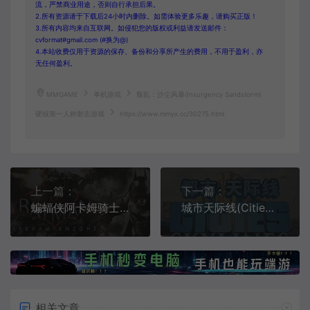
流，严禁商业用途，否则自行承担后果。
2.所有资源请于下载后24小时内删除。如需体验更多乐趣，请购买正版！
3.所有内容均来自互联网。如侵犯您的版权或利益请发送邮件：
cvformat#gmail.com (#换为@)
4.本站收费仅用于资源的保存、备份和分享所产生的费用，不用于盈利，亦
无任何盈利。
MMGAME
单机游戏
叛乱：沙尘风暴(Insurgency Sandstorm)
硬核第一人称射击游戏
https://www.mmyx.cc/30275.html
上一篇：
下一篇：
蝙蝠侠阿卡姆骑士(Batman Arkham Knight)第三人称动作冒险游戏|下载
城市天际线(Cities Skylines)城市模拟经营游戏|下载
相关文章