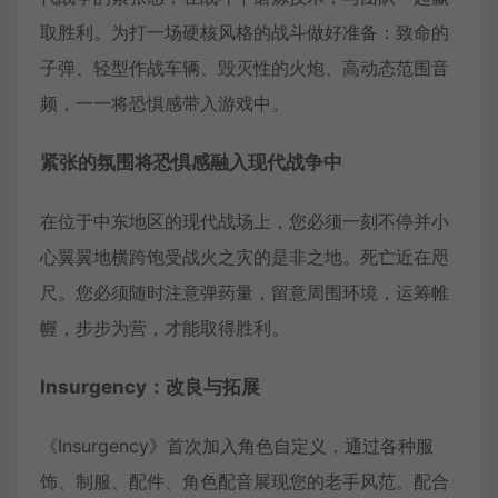
取胜利。为打一场硬核风格的战斗做好准备：致命的
子弹、轻型作战车辆、毁灭性的火炮、高动态范围音
频，一一将恐惧感带入游戏中。
紧张的氛围将恐惧感融入现代战争中
在位于中东地区的现代战场上，您必须一刻不停并小
心翼翼地横跨饱受战火之灾的是非之地。死亡近在咫
尺。您必须随时注意弹药量，留意周围环境，运筹帷
幄，步步为营，才能取得胜利。
Insurgency：改良与拓展
《Insurgency》首次加入角色自定义，通过各种服
饰、制服、配件、角色配音展现您的老手风范。配合