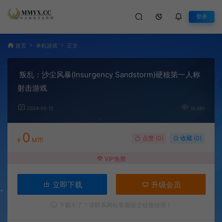
登录
首页
单机游戏
正文
叛乱：沙尘风暴(Insurgency Sandstorm)硬核第一人称
射击游戏
2024-05-12
18,891
0
点赞 (
0
)
收藏 (0)
¥
M币
VIP免费
立即下载
升级会员
下载不了？请联系网站客服提交链接错误！