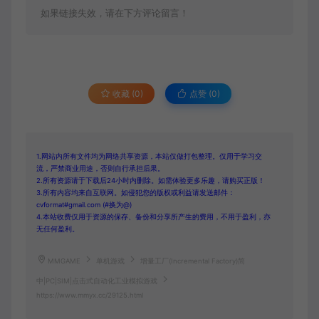
如果链接失效，请在下方评论留言！
收藏 (0)
点赞 (
0
)
1.网站内所有文件均为网络共享资源，本站仅做打包整理。仅用于学习交
流，严禁商业用途，否则自行承担后果。
2.所有资源请于下载后24小时内删除。如需体验更多乐趣，请购买正版！
3.所有内容均来自互联网。如侵犯您的版权或利益请发送邮件：
cvformat#gmail.com (#换为@)
4.本站收费仅用于资源的保存、备份和分享所产生的费用，不用于盈利，亦
无任何盈利。
MMGAME
单机游戏
增量工厂(Incremental Factory)简
中|PC|SIM|点击式自动化工业模拟游戏
https://www.mmyx.cc/29125.html