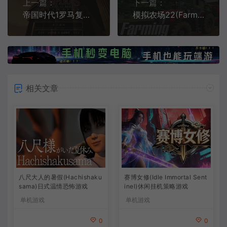
上一篇：
下一篇：
帝国时代1罗马复兴(Age Of Empires)经典即时战略游戏|下载
模拟农场22(Farming Simulator 22)简中|PC|SIM|DLC|修改器|农场模拟经营游戏
相关文章
八尺大人的暑假(Hachishaku
赛博女修(Idle Immortal Sent
sama)日式温情恐怖游戏
inel)休闲挂机策略游戏
单机游戏
单机游戏
0
0