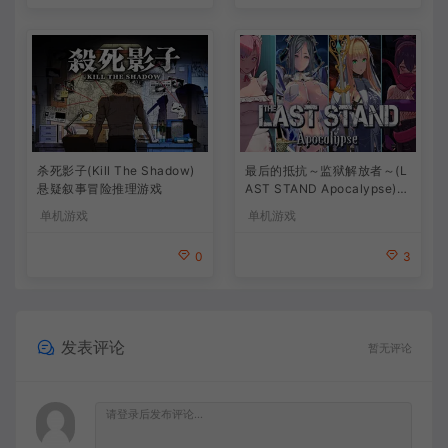
杀死影子(Kill The Shadow)
最后的抵抗～监狱解放者～(L
悬疑叙事冒险推理游戏
AST STAND Apocalypse)卡
通动作幸存者游戏
单机游戏
单机游戏
0
3
发表评论
暂无评论