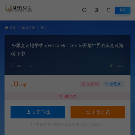
登录
首页
单机游戏
正文
极限竞速地平线5(Forza Horizon 5)开放世界赛车竞速游
戏|下载
2023-09-17
29,602
0
点赞 (
0
)
收藏 (0)
¥
M币
VIP免费
立即下载
升级会员
下载不了？请联系网站客服提交链接错误！