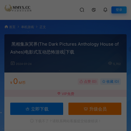
登录
首页
单机游戏
正文
黑相集灰冥界(The Dark Pictures Anthology House of
Ashes)电影式互动恐怖游戏|下载
2024-01-24
5,702
0
点赞 (
0
)
收藏 (0)
¥
M币
VIP免费
立即下载
升级会员
下载不了？请联系网站客服提交链接错误！