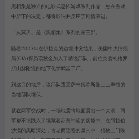
黑相集是独立的电影式恐怖游戏系列作品，您在游戏
中所下的决定，都将影响并反应于剧情演进。
「灰冥界」是《黑相集》系列的第三部。
随着2003年在伊拉克的边境冲突结束，美国中央情报
局(CIA)探员瑞秋金加入了精锐部队，前往突袭札格罗
斯山脉附近的地下化学武器工厂。
到达目的地后，该部队遭受萨林姆欧斯曼上士率领的
当地部队埋伏。
就在两军交战时，一场地震将地面震出一个大洞，两
军都不慎跌入了埋藏着苏美神庙的废墟中。在阿拉伯
沙漠的黑暗深处，古老而隐密的巢穴中，猎物上门唤