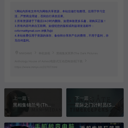
1.网站内所有文件均为网络共享资源，本站仅做打包整理。仅用于学习交
流，严禁商业用途，否则自行承担后果。
2.所有资源请于下载后24小时内删除。如需体验更多乐趣，请购买正版！
3.所有内容均来自互联网。如侵犯您的版权或利益请发送邮件：
cvformat#gmail.com (#换为@)
4.本站收费仅用于资源的保存、备份和分享所产生的费用，不用于盈利，亦
无任何盈利。
MMGAME
单机游戏
黑相集灰冥界(The Dark Pictures
Anthology House of Ashes)电影式互动恐怖游戏|下载
https://www.mmyx.cc/22707.html
上一篇：
下一篇：
黑相集锦兰号(The Dark Pictures Anthology Man of Medan)电影式恐怖游戏|下载
星际之门计时员(Stargate Timekeepers)回合制潜行策略游戏|下载