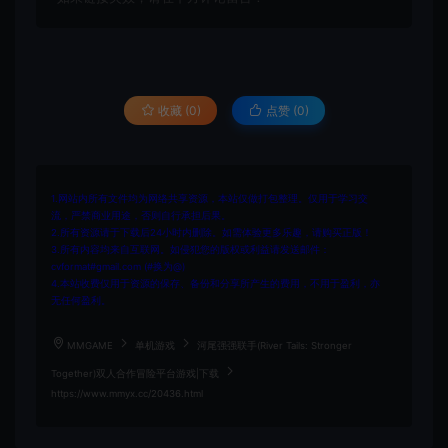
收藏 (0)
点赞 (
0
)
1.网站内所有文件均为网络共享资源，本站仅做打包整理。仅用于学习交
流，严禁商业用途，否则自行承担后果。
2.所有资源请于下载后24小时内删除。如需体验更多乐趣，请购买正版！
3.所有内容均来自互联网。如侵犯您的版权或利益请发送邮件：
cvformat#gmail.com (#换为@)
4.本站收费仅用于资源的保存、备份和分享所产生的费用，不用于盈利，亦
无任何盈利。
MMGAME
单机游戏
河尾强强联手(River Tails: Stronger
Together)双人合作冒险平台游戏|下载
https://www.mmyx.cc/20436.html