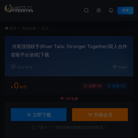
登录
首页
单机游戏
正文
河尾强强联手(River Tails: Stronger Together)双人合作
冒险平台游戏|下载
2023-12-15
18,867
0
点赞 (
0
)
收藏 (0)
¥
M币
VIP免费
立即下载
升级会员
下载不了？请联系网站客服提交链接错误！