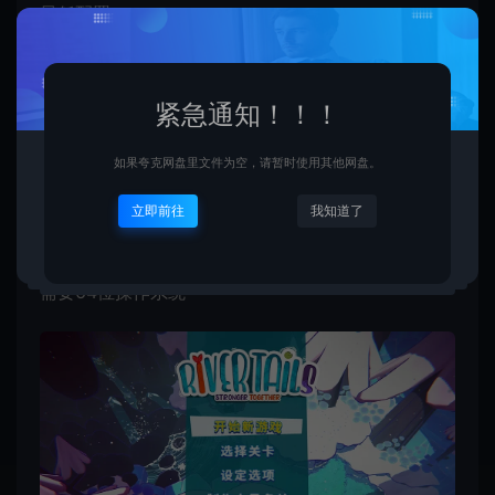
最低配置:
操作系统: win 10
处理器: Core i5-6400
紧急通知！！！
内存: 8 GB RAM
如果夸克网盘里文件为空，请暂时使用其他网盘。
显卡: GeForce GTX 980
立即前往
我知道了
推荐配置：
需要64位操作系统