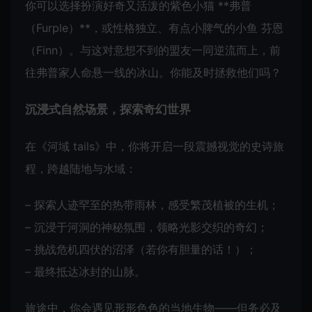
你可以选择扮演好奇又活泼的紫色小猫 **弗普
（Furple）**，或性格独立、有点小脾气的小鱼 芬恩
（Finn）。与这对意想不到的盟友一同逆流而上，前
往弗普家人命悬一线的冰山。你能及时拯救他们吗？
沉浸式自然场景，探索奇幻世界
在《河域 tails》中，你将开启一段震撼视觉的史诗旅
程，跨越陆地与水域：
– 探索人迹罕至的热带雨林，感受繁茂植被的生机；
– 沉浸于河洞的神秘氛围，领略光影交织的奇幻；
– 挑战危机四伏的沼泽（若你有胆量的话！）；
– 最终抵达冰封的山脉。
旅途中，你会遇见形形色色的当地生物——但务必及