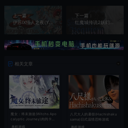
上一篇：
下一篇：
伊苏IX怪人之夜(Ys IX: Monstrum Nox)简中|PC|ACT|修改器|探索动作RPG游戏
红魔城传说2妖幻镇魂歌(Koumajou Remilia Ⅱ: Stranger's Requiem)简中|PC|ACT|2D哥特式恐怖东方动作游戏
相关文章
魔女：终末旅途(Witchs Apo
八尺大人的暑假(Hachishaku
calyptic Journey)肉鸽卡牌
sama)日式温情恐怖游戏
策略游戏
单机游戏
单机游戏