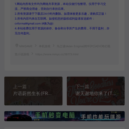
1.网站内所有文件均为网络共享资源，本站仅做打包整理。仅用于学习交
流，严禁商业用途，否则自行承担后果。
2.所有资源请于下载后24小时内删除。如需体验更多乐趣，请购买正版！
3.所有内容均来自互联网。如侵犯您的版权或利益请发送邮件：
cvformat#gmail.com (#换为@)
4.本站收费仅用于资源的保存、备份和分享所产生的费用，不用于盈利，亦
无任何盈利。
MMGAME
单机游戏
鸟之谜(Avian Enigma)简中|PC|ADV|奇幻视
觉小说游戏
https://www.mmyx.cc/38173.html
上一篇：
下一篇：
片语蔚然生长(FRAGMENT A STORY IN GROWING)简中|PC|AVG|碎片式互动叙事游戏
谢天谢地你来了(Thank Goodness You're Here!)简中|PC|AVG|荒诞喜剧冒险跳台游戏