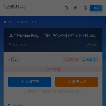
登录
首页
单机游戏
正文
鸟之谜(Avian Enigma)简中|PC|ADV|奇幻视觉小说游戏
2024-08-02
32,195
0
点赞 (
0
)
收藏 (0)
¥
M币
VIP免费
立即下载
升级会员
下载不了？请联系网站客服提交链接错误！
增值服务：