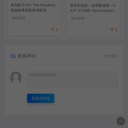
杀死影子(Kill The Shadow)
最后的抵抗～监狱解放者～(L
悬疑叙事冒险推理游戏
AST STAND Apocalypse)卡
通动作幸存者游戏
单机游戏
单机游戏
0
3
发表评论
暂无评论
登录后评论