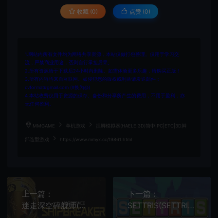
收藏 (0)
点赞 (
0
)
1.网站内所有文件均为网络共享资源，本站仅做打包整理。仅用于学习交
流，严禁商业用途，否则自行承担后果。
2.所有资源请于下载后24小时内删除。如需体验更多乐趣，请购买正版！
3.所有内容均来自互联网。如侵犯您的版权或利益请发送邮件：
cvformat#gmail.com (#换为@)
4.本站收费仅用于资源的保存、备份和分享所产生的费用，不用于盈利，亦
无任何盈利。
MMGAME
单机游戏
捏脚模拟器(HAELE 3D)简中|PC|ETC|3D脚
部造型游戏
https://www.mmyx.cc/19861.html
上一篇：
下一篇：
迷走深空碎舰师(Hardspace Shipbreaker)太空科幻沙盒回收游戏|下载
SETTRIS(SETTRIS)简中|PC|PUZ|方块式拼图益智休闲游戏